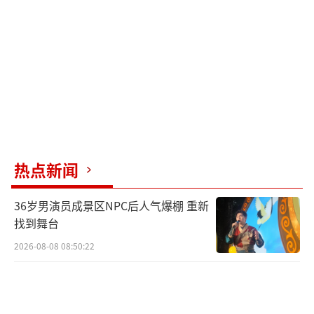
绎了这段甜蜜的恋曲。好浪漫！汪小菲马筱梅
拍一周年相识MV！网友：看的我都想谈恋爱
了！
（责任编辑：卢其龙 CN070）
热点新闻
36岁男演员成景区NPC后人气爆棚 重新
找到舞台
2026-08-08 08:50:22