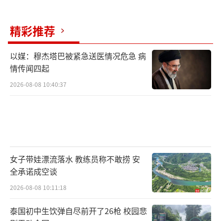
精彩推荐
以媒：穆杰塔巴被紧急送医情况危急 病
情传闻四起
2026-08-08 10:40:37
女子带娃漂流落水 教练员称不敢捞 安
全承诺成空谈
2026-08-08 10:11:18
泰国初中生饮弹自尽前开了26枪 校园悲