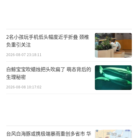
2名小孩玩手机低头幅度近乎折叠 颈椎
负重引关注
2026-08-07 23:18:11
白鲸宝宝吹蜡烛把头吹扁了 萌态背后的
生理秘密
2026-08-08 10:17:02
台风白海豚或携极端暴雨重创多省市 华