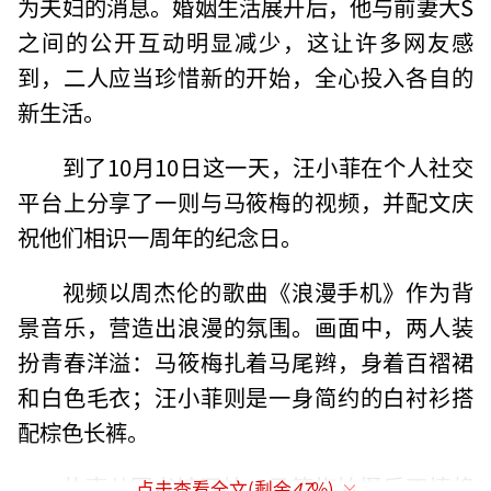
为夫妇的消息。婚姻生活展开后，他与前妻大S
之间的公开互动明显减少，这让许多网友感
到，二人应当珍惜新的开始，全心投入各自的
新生活。
到了10月10日这一天，汪小菲在个人社交
平台上分享了一则与马筱梅的视频，并配文庆
祝他们相识一周年的纪念日。
视频以周杰伦的歌曲《浪漫手机》作为背
景音乐，营造出浪漫的氛围。画面中，两人装
扮青春洋溢：马筱梅扎着马尾辫，身着百褶裙
和白色毛衣；汪小菲则是一身简约的白衬衫搭
配棕色长裤。
故事从图书馆开始，马筱梅拍摄后不慎将
点击查看全文(剩余
47
%)