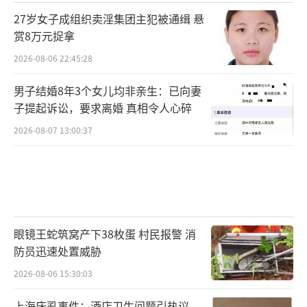
27岁女子成组织卖淫集团主犯被通缉 悬
赏8万元捉拿
2026-08-06 22:45:28
男子结婚8年3个女儿均非亲生：已向妻
子提起诉讼，要求离婚 真相令人心碎
2026-08-07 13:00:37
眼镜王蛇筑窝产下38枚蛋 村民报警 消
防员迅速处置威胁
2026-08-06 15:30:03
上海床虱事件：酒店卫生问题引热议