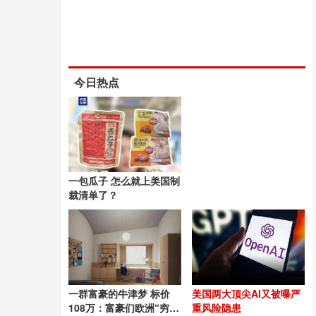
今日热点
一包瓜子 怎么就上美国制
裁清单了？
一群富豪的牛津梦 标价
美国两大顶尖AI又被曝严
108万：富豪们欧洲“穷
重风险隐患