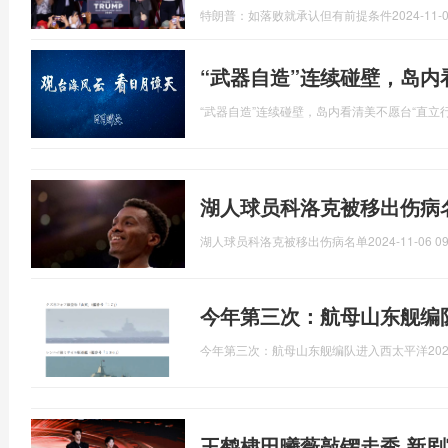
特朗普：如落败就承认但有前提条件
2024-11-0
“武器自造”连续碰壁，岛内
“武器自造”连续碰壁，岛内看清美不愿台“直立行
湖人球员科洛克被移出伤病
湖人球员科洛克被移出伤病名单
2024-11-06 09
今年第三次：航母山东舰编
今年第三次：航母山东舰编队进入西太平洋
202
王鹤棣田曦薇敲锣走秀 新