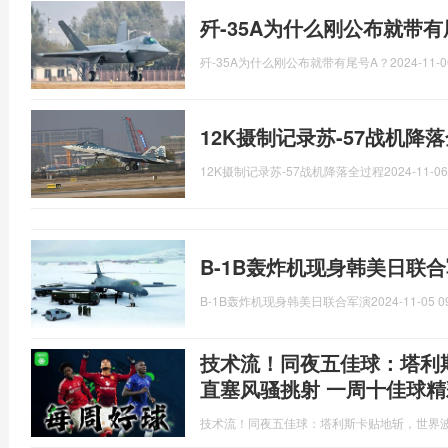
歼-35A为什么刚公布就带有
歼-35A为什么刚公布就带有尾号A？
2024-11-0
12K摄制记录苏-57战机降
12K摄制记录苏-57战机降落全过程
2024-11-06
B-1B轰炸机现身韩美日联
B-1B轰炸机现身韩美日联合军演
2024-11-05 0
技术流！同夜五佳球：塔利
直塞风骚挑射 一周十佳球
技术流！同夜五佳球：塔利斯卡贴地斩，世界波