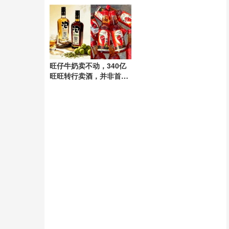
游”记
旺仔牛奶卖不动，340亿
旺旺转行卖酒，并非首次
涉足酒类