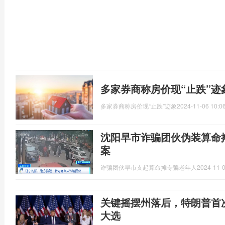
多家券商称房价现“止跌”迹
多家券商称房价现“止跌”迹象
2024-11-06 10:0
沈阳早市诈骗团伙伪装算命
案
诈骗团伙早市支起算命摊专骗老年人
2024-11-0
关键摇摆州落后，特朗普首
大选