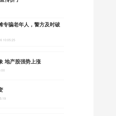
摊专骗老年人，警方及时破
6 10:05:25
象 地产股强势上涨
6:00
变
5:19