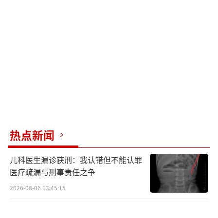
升，对角线视野扩展至46度，显示分辨率提高
了25%，并采用创新的波导镜片技术，使虚拟
图像与现实世界无缝融合。眼镜还能根据环境
光线自动调节，确保无论室内还是户外，都能
提供清晰鲜明的画面。为支撑这些高级功能，S
pectacles采用了双芯片系统和散热设计，实现
了45分钟的稳定运行时间，而且它是一个完全
独立的AR设备，无需依赖手机或其他外部连
接。
热点新闻
Snap OS操作系统则带来了直观的自然交
儿科医生漏诊获刑：我认错但不能认罪
互界面，用户可以通过手势或语音轻松操作，
医疗疏漏与刑事责任之争
进一步增强了AR体验的沉浸感。Snap还宣布与
2026-08-06 13:45:15
OpenAI合作，为开发者提供更多前沿技术支
持，加速AR应用的发展。