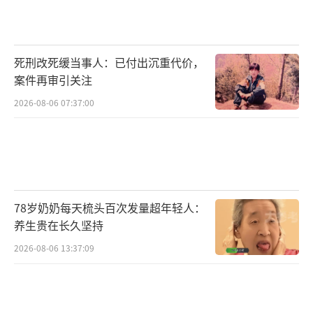
尽管目前第五代Spectacles仅面向美国开
发者开放，采用订阅制，月费99美元，但Snap
死刑改死缓当事人：已付出沉重代价，
正积极构建一个开发者友好的生态环境，通过L
案件再审引关注
ens Studio 5.0等工具简化开发流程，鼓励创
2026-08-06 07:37:00
新。与乐高、Niantic和ILM Immersive等内容
合作伙伴的携手，也预示着Spectacles在消费
级市场的潜力。
Evan Spiegel对AR眼镜的未来充满信心，
78岁奶奶每天梳头百次发量超年轻人：
认为它们将比VR头显更能融入日常生活，减少
养生贵在长久坚持
孤立感和不适。尽管成本和价格仍是目前的挑
2026-08-06 13:37:09
战，Snap明确表示他们对AR的投入是长期战
略，依托庞大的AR滤镜创作者群体和用户基