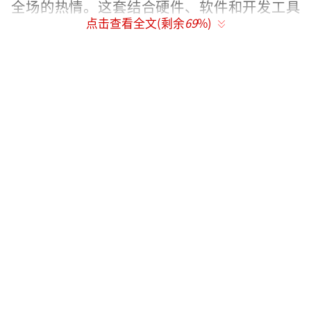
全场的热情。这套结合硬件、软件和开发工具
点击查看全文(剩余
69
%)
的AR生态系统，预示着Snap在AR领域的雄心
壮志。
第五代Spectacles AR眼镜专为开发者设
计，相比前代，在软硬件上都有显著提升，外
观也更加流畅时尚。尽管226克的自重并不算
轻，Evan Spiegel强调，这是将相当于150磅重
的计算能力、大屏幕和电池集成在一副小巧的
眼镜中的技术奇迹。新眼镜配备了四个摄像
头，支持Snap空间引擎，实现了流畅的手势追
踪，让用户能在虚拟世界中下棋、绘画、玩游
戏乃至学习。
新款眼镜的视野和显示质量均得到大幅提