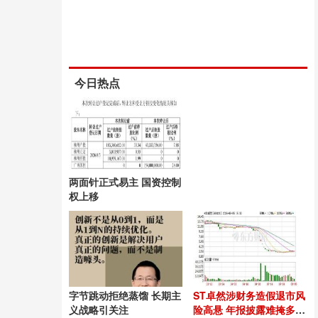
今日热点
两面针正式易主 国资控制
权上移
字节跳动拒绝蒸馏 长期主
ST卓然涉财务造假退市风
义战略引关注
险高悬 年报披露难掩多重