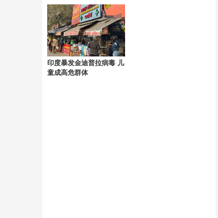
隐患
印度暴发金迪普拉病毒 儿
童成高危群体