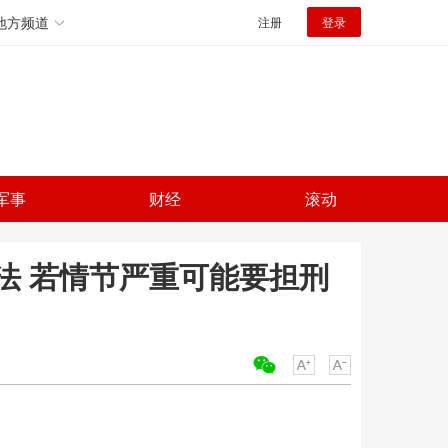
地方频道
注册
登录
军事
财经
滚动
法 若情节严重可能要担刑
关键词：