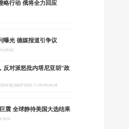
侵略行动 俄将全力回应
利曝光 德媒报道引争议
14:25:00
，反对派怒批内塔尼亚胡“政
亚胡“政治操弄”
2024-11-06 09:44:39
巨震 全球静待美国大选结果
4:18:31