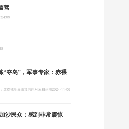
酒驾
:24:09
48
练“夺岛”，军事专家：赤裸
家：赤裸裸地暴露其假想对象和意图
2024-11-06
 加沙民众：感到非常震惊