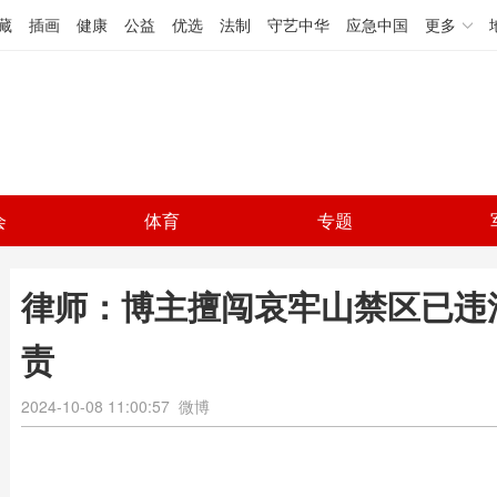
藏
插画
健康
公益
优选
法制
守艺中华
应急中国
更多
会
体育
专题
律师：博主擅闯哀牢山禁区已违
责
2024-10-08 11:00:57
微博