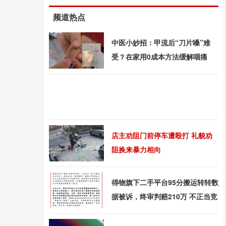
频道热点
中医小妙招：甲流后“刀片嗓”难
受？在家用0成本方法缓解咽痛
店主劝阻门前停车遭殴打 礼貌劝
阻换来暴力相向
得物旗下二手平台95分搬运转转数
据被诉，终审判赔210万 不正当竞
争落锤