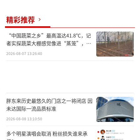
精彩推荐
“中国蔬菜之乡”最高温达41.8℃，记
者实探蔬菜大棚感觉像进“蒸笼”，有
村民称只能凌晨两点起来干活
2026-08-07 13:26:40
胖东来历史最悠久的门店之一将闭店 因
未达国际一流品质标准
2026-08-08 13:10:50
多个明星演唱会取消 粉丝损失谁来承