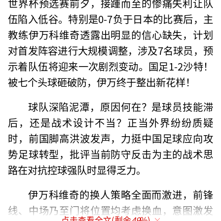
世界杯预选赛前夕，接踵而至的惨痛失利让队
伍陷入低谷。特别是0-7负于日本的比赛后，主
教练伊万科维奇透露出明显的信心缺失，计划
对首发阵容进行大规模调整，涉及7名球员，预
示着队伍将迎来一次剧烈变动。国足1-2沙特！
被七个头球砸破防，伊万终于整出新花样！
球队深陷泥潭，原因何在？是球员技能滞
后，还是战术设计不当？正当外界纷纷质疑
时，前国脚高洪波发声，力挺中国足球应向攻
势足球转型，批评当前防守反击为主的战术思
路在对抗控球强队时显得乏力。
伊万科维奇的换人策略全面而激进，前锋
线、中场乃至门将位置均考虑换血，意图激发
点击查看全文(剩余
49
%)