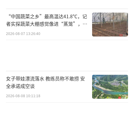
“中国蔬菜之乡”最高温达41.8℃，记
者实探蔬菜大棚感觉像进“蒸笼”，有
村民称只能凌晨两点起来干活
2026-08-07 13:26:40
女子带娃漂流落水 教练员称不敢捞 安
全承诺成空谈
2026-08-08 10:11:18