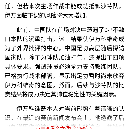
任，但若本次主场作战未能成功抵御沙特队，
伊万面临下课的风险将大大增加。
此前，中国队在首场对决中遭遇了0-7不敌
日本队的沉重打击，这一结果使伊万科维奇成
为了外界批评的中心。中国足协高层随后探访
国家队，除了为球队加油打气，还提出了四项
具体要求，强调球员必须全力支持教练团队，
严格执行战术部署，显示出足协暂时尚未放弃
伊万科维奇的意图。然而，后续与沙特队的比
赛结果将成为决定其帅位稳定性的关键因素。
伊万科维奇本人对当前形势有着清晰的认
识。在最近的赛前新闻发布会上，他透露了后
卫刘洋因伤将缺席接下来赛事的消息，并针对
点击查看全文(剩余
25
%)