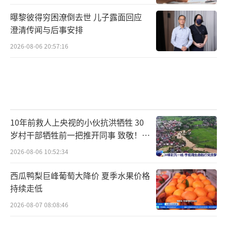
曝黎彼得穷困潦倒去世 儿子露面回应
澄清传闻与后事安排
2026-08-06 20:57:16
10年前救人上央视的小伙抗洪牺牲 30
岁村干部牺牲前一把推开同事 致敬！送
别！
2026-08-06 10:52:34
西瓜鸭梨巨峰葡萄大降价 夏季水果价格
持续走低
2026-08-07 08:08:46