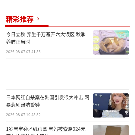
精彩推荐
今日立秋 养生千万避开六大误区 秋季
养肺正当时
2026-08-07 07:41:58
日本网红自杀案在韩国引发很大冲击 网
暴悲剧敲响警钟
2026-08-07 10:45:32
1岁宝宝碰坏纸巾盒 宝妈被索赔924元