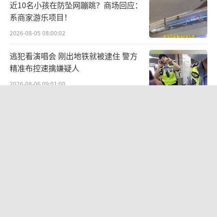
近10名小孩在防坠网蹦跳？商场回应：
系商家游乐项目！
2026-08-05 08:00:02
逃犯看演唱会 刚出地铁就被逮住 警方
精准布控速擒嫌疑人
2026-08-06 09:01:00
银行午休1.5小时，落实休息权并非就只
能关停人工柜台 试点引发热议
2026-08-05 08:15:18
一群富豪的牛津梦 标价108万 奢华背后