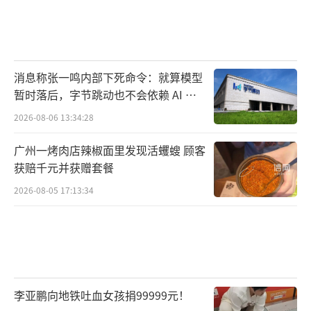
消息称张一鸣内部下死命令：就算模型
暂时落后，字节跳动也不会依赖 AI 蒸
馏技术
2026-08-06 13:34:28
广州一烤肉店辣椒面里发现活蠼螋 顾客
获赔千元并获赠套餐
2026-08-05 17:13:34
李亚鹏向地铁吐血女孩捐99999元！