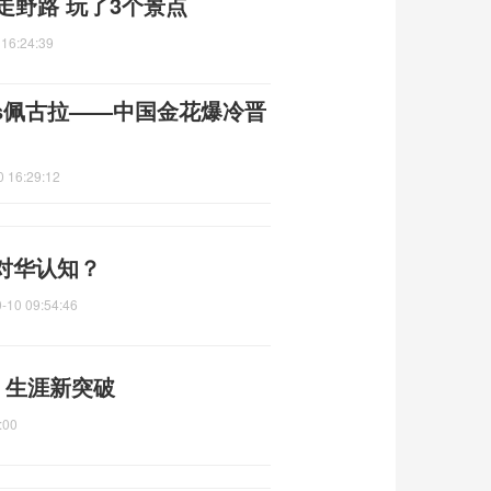
走野路 玩了3个景点
 16:24:39
vs佩古拉——中国金花爆冷晋
0 16:29:12
对华认知？
-10 09:54:46
强 生涯新突破
:00