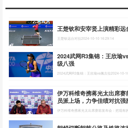
王楚钦和安宰贤上演精彩远
王楚钦远台对拉
2024-10-10 16:29:14
2024武网R3集锦：王欣瑜
级八强
2024武网R3集锦：王欣瑜vs佩古拉
2024-10-1
伊万科维奇携蒋光太出席赛
员派上场，力争佳绩对抗强
伊万科维奇携蒋光太出席赛前发布会：把现有
朝鲜切断朝韩公路及铁路连