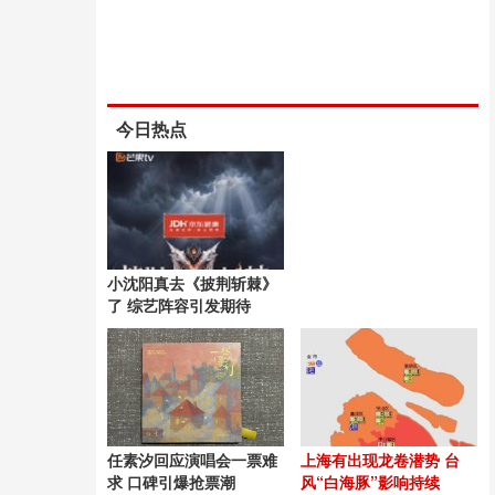
今日热点
小沈阳真去《披荆斩棘》
了 综艺阵容引发期待
任素汐回应演唱会一票难
上海有出现龙卷潜势 台
求 口碑引爆抢票潮
风“白海豚”影响持续