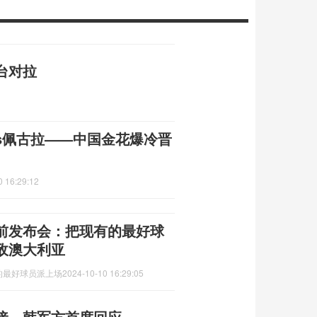
台对拉
vs佩古拉——中国金花爆冷晋
0 16:29:12
前发布会：把现有的最好球
敌澳大利亚
的最好球员派上场
2024-10-10 16:29:05
接，韩军方首度回应