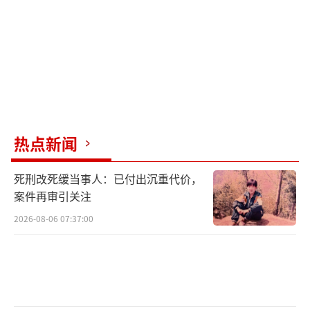
面临此种情况，雪某产生了一个大胆的想
法，使用陈先生提供的手机号注册了新的微信
账号，冒充“小晴”与陈先生谈起了恋爱。
“最近母亲生病住院，不想连累
你。”“母亲病得厉害，需要很多钱。”不久
后，雪某开始以小晴的名义，以照顾生病母亲
热点新闻
为由，表示近期要筹措手术费不能与陈先生联
死刑改死缓当事人：已付出沉重代价，
系。
案件再审引关注
听闻此事后，陈先生向雪某核实情况。雪
2026-08-06 07:37:00
某称：“小晴”确实急需用钱，摊上这样的
事，压力非常大。
陈先生表示“小晴”是自己的女朋友，现