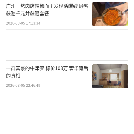
在有难处，自己哪有不出力的道理，便向雪某
广州一烤肉店辣椒面里发现活蠼螋 顾客
获赔千元并获赠套餐
转账10万元，请求其帮忙转交“小晴”。
2026-08-05 17:13:34
随后，雪某谎称钱已转交给“小晴”，并
代“小晴”向其表示感谢。实则将钱款挥霍，
不知情的陈先生还暗自窃喜，以为帮“小
晴”解决了大问题。
一群富豪的牛津梦 标价108万 奢华背后
女友只要钱不见面
的真相
2026-08-05 22:46:49
随着两人的不断接触，陈先生也多次提出
见面的请求。但都被“小晴”以照顾生病家人
没有时间、生病住院被隔离、所住小区因疫情
被封等理由拒绝。
2019年至2022年间，雪某以“小晴”的名