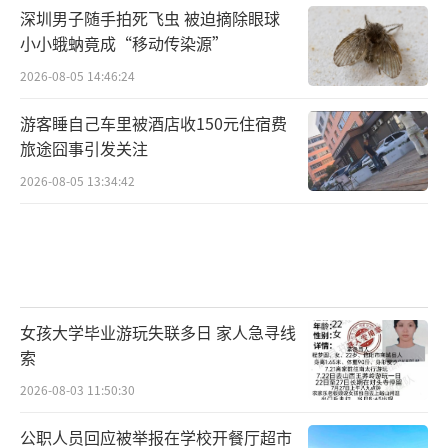
深圳男子随手拍死飞虫 被迫摘除眼球
我发现他挺好骗的
小小蛾蚋竟成“移动传染源”
2026-08-05 14:46:24
雪某在供述中称：“刚开始我就是想看看
他到底有没有钱，后来我发现他挺好骗的，就
游客睡自己车里被酒店收150元住宿费
旅途囧事引发关注
越来越上瘾了。”
2026-08-05 13:34:42
今年5月，河西区检察院以雪某犯诈骗罪向
河西区法院提起公诉。
河西区检察院指控，被告人雪某与陈先生
系朋友关系。2019年间，雪某借用此前相识的
女孩大学毕业游玩失联多日 家人急寻线
小晴身份及照片，以为陈先生介绍对象名义，
索
使用其他手机号以“小晴”名义注册微信号，
2026-08-03 11:50:30
冒充“小晴”与陈先生通过微信进行网恋。201
公职人员回应被举报在学校开餐厅超市
9年至2022年间，雪某以“小晴”的名义，通过