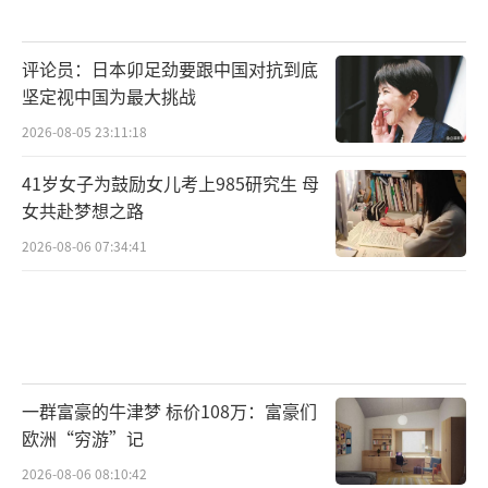
人雪某退赔被害人陈先生人民币1089631元。
评论员：日本卯足劲要跟中国对抗到底
检察官提醒：网络交友需谨慎，谨防诈骗
坚定视中国为最大挑战
陷阱。不法分子往往利用人们渴望交友、寻求
2026-08-05 23:11:18
情感寄托的心理，通过精心编造的虚假身份和
41岁女子为鼓励女儿考上985研究生 母
故事，逐步建立信任，进而实施诈骗。在网络
女共赴梦想之路
交友时要保持高度警惕，不轻易透露个人敏感
2026-08-06 07:34:41
信息，不随意转账汇款。
（责任编辑：乔娇 TT0002）
一群富豪的牛津梦 标价108万：富豪们
欧洲“穷游”记
2026-08-06 08:10:42