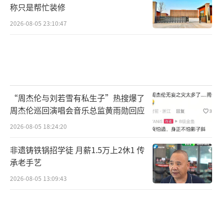
称只是帮忙装修
微信向陈先生谎称“小晴”及其家人生病去
2026-08-05 23:10:47
世、打官司需要钱款等事由，多次骗取陈先生
共计1133159元。其间，雪某使用“小晴”及
其本人微信向陈先生归还钱款共计35528元，其
余赃款用于挥霍。
“周杰伦与刘若雪有私生子”热搜爆了
公诉机关认为，被告人雪某以非法占有为
周杰伦巡回演唱会音乐总监黄雨勋回应
目的，虚构事实，骗取他人钱款共计1097631
2026-08-05 18:24:20
元，数额特别巨大，其行为触犯了《中华人民
共和国刑法》第二百六十六条之规定，应当以
非遗铸铁锅招学徒 月薪1.5万上2休1 传
承老手艺
诈骗罪追究其刑事责任；建议判处雪某有期徒
刑12年，并处罚金。
2026-08-05 13:09:43
河西区法院经审理，判处被告人雪某有期
徒刑12年，并处罚金人民币10万元，责令被告