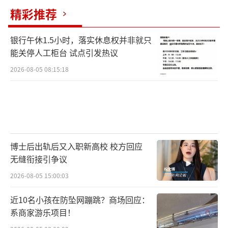
义，谎称自己及其家人手术、看病、生病去
精彩推荐
世、打官司需要钱款等事由，多次要求陈先生
银行午休1.5小时，落实休息权并非就只
微信转账，共计人民币1133159元。
能关停人工柜台 试点引发热议
其间，陈母问及陈先生与“小晴”的恋爱
2026-08-05 08:15:18
进展情况，陈先生表示双方关系稳定，并拿出
自己用软件合成的照片以示证明。
陈母从中发现问题，要求陈先生断绝来
往。
博士后出轨后又入职新高校 校方回应
无缝衔接引争议
“照片是我合成的，不希望母亲跟着操
2026-08-05 15:00:03
心，我也怀疑过，但发小说都是真的。”陈先
近10名小孩在防坠网蹦跳？商场回应：
生认为两个人在一起就要互相信任，在此过程
系商家游乐项目！
中，自己也多次生疑，但都被雪某以“情况属