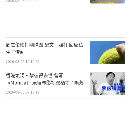
2026-08-05 08:00:02
实”打消疑虑。
当陈先生出现钱款困难时，“小晴”还主
动向其提供帮助，用POS机帮助陈先生刷
卡“套现”，这让陈先生更加确信“小晴”对
周杰伦晒打网球图 配文：照打 回应私
自己的感情。
生子传闻
后来，陈先生因无钱再给“小晴”，借口
2026-08-05 19:19:45
做生意向陈母借钱给“小晴”，陈母得知后，
香港填词人黎彼得去世 曾写
更加确信儿子被骗，便要求“小晴”归还钱
《Monica》 乐坛与影视双栖才子陨落
款，多次索要无果后，遂向公安机关报案。
2026-08-06 07:18:17
经多方查证，最终扮演“小晴”的雪某被
天津市公安局河西分局抓获。
图为检察官讯问犯罪嫌疑人。