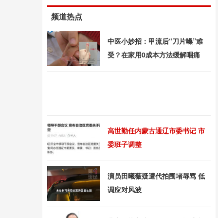
频道热点
中医小妙招：甲流后“刀片嗓”难
受？在家用0成本方法缓解咽痛
高世勤任内蒙古通辽市委书记 市
委班子调整
演员田曦薇疑遭代拍围堵辱骂 低
调应对风波