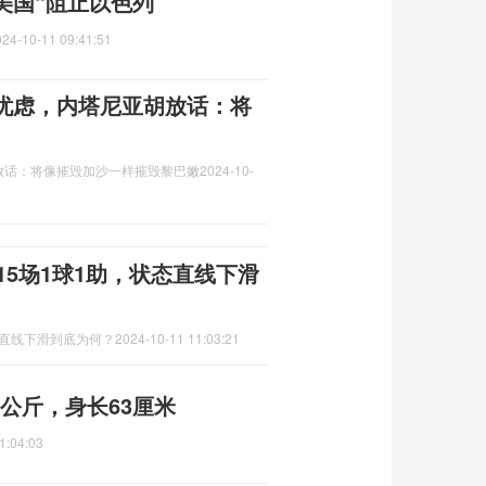
国“阻止以色列”
024-10-11 09:41:51
忧虑，内塔尼亚胡放话：将
放话：将像摧毁加沙一样摧毁黎巴嫩
2024-10-
15场1球1助，状态直线下滑
态直线下滑到底为何？
2024-10-11 11:03:21
5公斤，身长63厘米
1:04:03