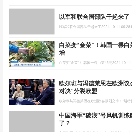
以军和联合国部队干起来了
以军和联合国部队干起来了
2024-10-11 09:28:
白菜变“金菜”！韩国一棵白
增
白菜变“金菜”！ 韩国一棵白菜46元
2024-10-11 
欧尔班与冯德莱恩在欧洲议
对决”分裂欧盟
欧尔班与冯德莱恩在欧洲议会激烈交锋！“斯特
中国海军“破浪”号风帆训
了？