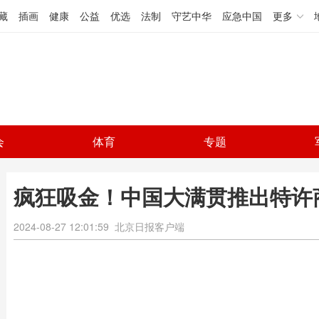
藏
插画
健康
公益
优选
法制
守艺中华
应急中国
更多
会
体育
专题
疯狂吸金！中国大满贯推出特许商
2024-08-27 12:01:59
北京日报客户端