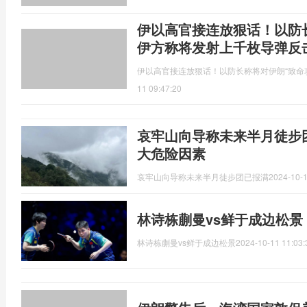
伊以高官接连放狠话！以防
伊方称将发射上千枚导弹反
伊以高官接连放狠话！以防长称将对伊朗“致命
11 09:47:20
哀牢山向导称未来半月徒步
大危险因素
哀牢山向导称未来半月徒步团已报满
2024-10-1
林诗栋蒯曼vs鲜于成边松景
林诗栋蒯曼vs鲜于成边松景
2024-10-11 11:03: