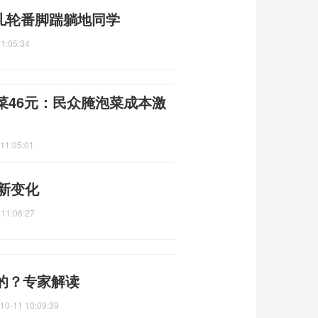
儿轮番脚踹躺地同学
1:05:34
菜46元：民众腌泡菜成本激
11:05:01
个新变化
 11:06:27
的？专家解读
10-11 10:09:39