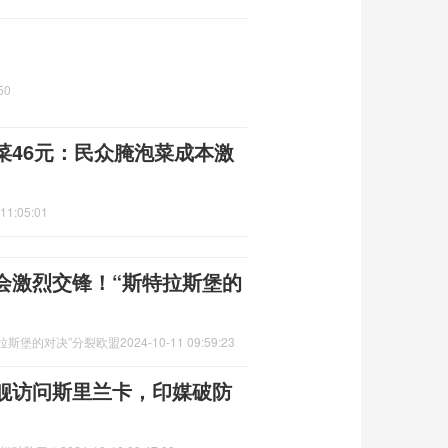
50
菜46元：民众腌泡菜成本激
11:05:01
会激烈交锋！“斯特拉斯堡的
拉斯堡的对决”分裂欧盟
2024-10-11 09:59:23
练舰访问斯里兰卡，印媒破防