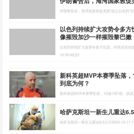
伊朗警告后，海湾国家敦促美
伊朗警告后，海湾国家敦促美国“阻止以色列”
2
以色列持续扩大攻势令多方
像摧毁加沙一样摧毁黎巴嫩
以色列持续扩大攻势令多方忧虑，内塔尼亚胡
10 09:46:23
新科英超MVP本赛季坠落，
到底为何？
新科英超MVP本赛季坠落，15场1球1助，状
哈萨克斯坦一新生儿重达6.
哈萨克斯坦一新生儿重达6.5公斤
2024-10-11 1