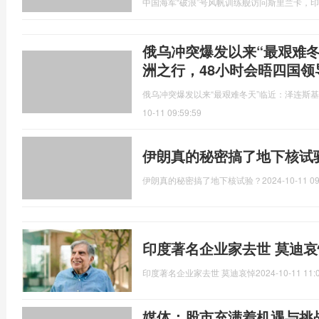
中国海军“破浪”号风帆训练舰访问斯里兰卡，
俄乌冲突爆发以来“最艰难
洲之行，48小时会晤四国领
俄乌冲突爆发以来“最艰难冬天”临近：泽连斯
10-11 09:59:59
伊朗真的秘密搞了地下核试
伊朗真的秘密搞了地下核试验？
2024-10-11 09
印度著名企业家去世 莫迪哀
印度著名企业家去世 莫迪哀悼
2024-10-11 11:
媒体：股市充满着机遇与挑