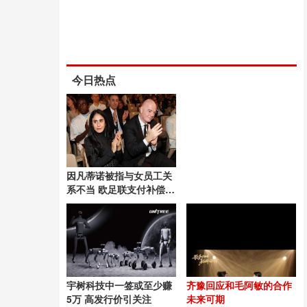
今日热点
因凡蒂诺被指与女员工关
系不当 欧足联支付补偿金
引发争议
宇树科技中一签或至少赚
齐豫回应和毛阿敏的合作
5万 高发行价引关注
未来可期