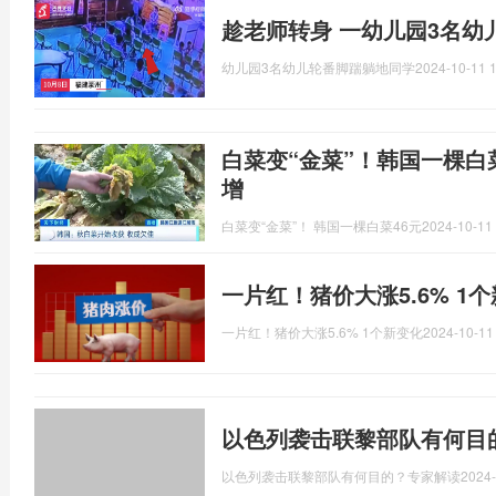
趁老师转身 一幼儿园3名幼
幼儿园3名幼儿轮番脚踹躺地同学
2024-10-11 1
白菜变“金菜”！韩国一棵白
增
白菜变“金菜”！ 韩国一棵白菜46元
2024-10-11 
一片红！猪价大涨5.6% 1
一片红！猪价大涨5.6% 1个新变化
2024-10-11
以色列袭击联黎部队有何目
以色列袭击联黎部队有何目的？专家解读
2024-