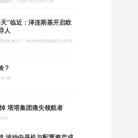
印媒破防了？
2024-10-10 09:47:09
冬天”临近：泽连斯基开启欧
导人
基开启欧洲之行，48小时会晤四国领导人
2024-
验？
:31:35
悼 塔塔集团痛失领航者
04:07
战 波动中寻机与配置资产成