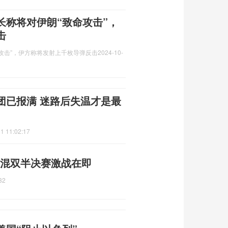
长称将对伊朗“致命攻击”，
击
攻击”，伊方称将发射上千枚导弹反击
2024-10-
团已报满 迷路后失温才是最
1 11:02:17
 混双半决赛激战在即
32