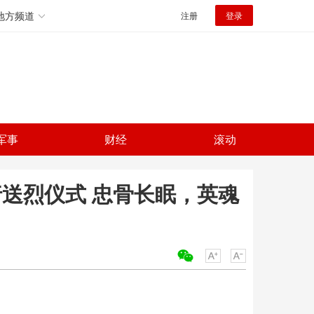
地方频道
注册
登录
军事
财经
滚动
行送烈仪式 忠骨长眠，英魂
关键词：