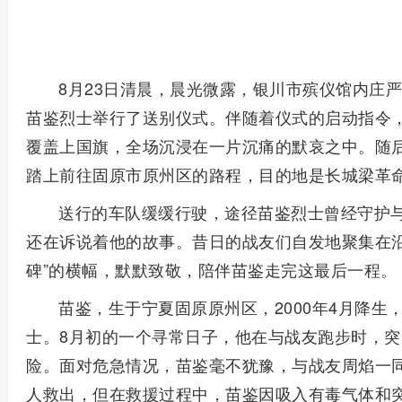
8月23日清晨，晨光微露，银川市殡仪馆内庄
苗鉴烈士举行了送别仪式。伴随着仪式的启动指令
覆盖上国旗，全场沉浸在一片沉痛的默哀之中。随
踏上前往固原市原州区的路程，目的地是长城梁革
送行的车队缓缓行驶，途径苗鉴烈士曾经守护
还在诉说着他的故事。昔日的战友们自发地聚集在沿
碑”的横幅，默默致敬，陪伴苗鉴走完这最后一程。
苗鉴，生于宁夏固原原州区，2000年4月降生，
士。8月初的一个寻常日子，他在与战友跑步时，
险。面对危急情况，苗鉴毫不犹豫，与战友周焰一
人救出，但在救援过程中，苗鉴因吸入有毒气体和