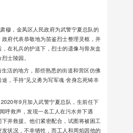
严肃穆，金凤区人民政府为武警宁夏总队的
，政府代表恭敬地为苗鉴烈士整理灵柩，并
后，在礼兵的护送下，烈士的遗像与骨灰盒
命烈士陵园。
与生活的地方，那些熟悉的街道和营区仿佛
途，手持“见义勇为写军魂·舍身忘死铸丰
2020年9月加入武警宁夏总队，生前任下
突闻呼救声，发现一名工人在污水井下遇
同下井救援。他们紧密配合，试图将被困工
突发状况，不幸牺牲，而工人和周焰因他的