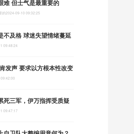
艰难 但士气是最重要的
要的
2024-09-10 09:32:25
是不及格 球迷失望情绪蔓延
1 09:48:24
肯发声 要求以方根本性改变
 09:42:00
累死三军，伊万指挥受质疑
1 09:47:17
上自卫队大整编用意何为？