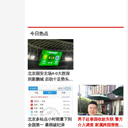
今日热点
北京国安主场4-0大胜深
圳新鹏城 后劲十足势头良
好
北京多站点小时雨量下到
男子赴泰国收款失联 警方
全国第一 暴雨破纪录
介入调查 家属跨国营救54