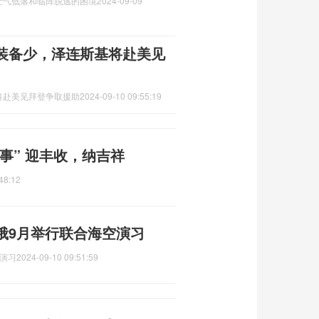
士气低落和临阵脱逃的困境
2024-09-09
装备少，泽连斯基将赴美见
将赴美见拜登争取援助
2024-09-10 09:55:19
事” 迎丰收，纳吉祥
48:12
俄9月举行联合海空演习
演习
2024-09-10 09:51:59