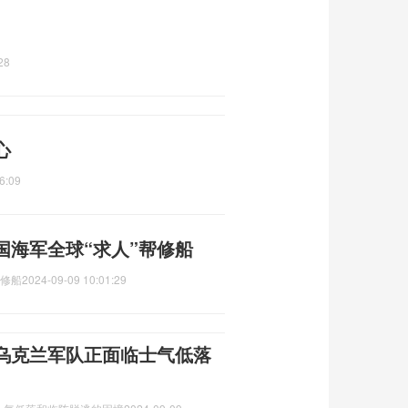
28
心
6:09
国海军全球“求人”帮修船
帮修船
2024-09-09 10:01:29
乌克兰军队正面临士气低落