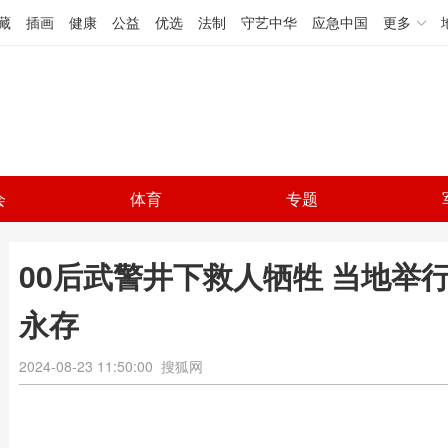
藏
插画
健康
公益
优选
法制
守艺中华
应急中国
更多
会
体育
专题
00后武警井下救人牺牲 当地举
永存
2024-08-23 11:50:00
搜狐网