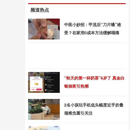
频道热点
中医小妙招：甲流后“刀片嗓”难
受？在家用0成本方法缓解咽痛
“秋天的第一杯奶茶”6岁了 真金白
银抽奖引热潮
2名小孩玩手机低头幅度近乎折叠
颈椎负重引关注