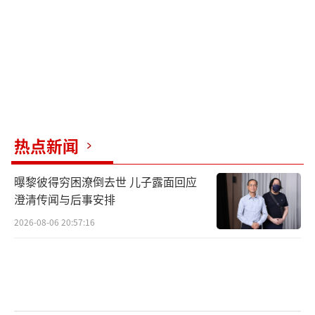
热点新闻
曝黎彼得穷困潦倒去世 儿子露面回应
澄清传闻与后事安排
2026-08-06 20:57:16