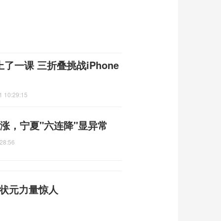
上了一课 三折叠挑战iPhone
1 10:29:15
地上涨，宁夏"六连降"显异常
28:56
武状元力量惊人