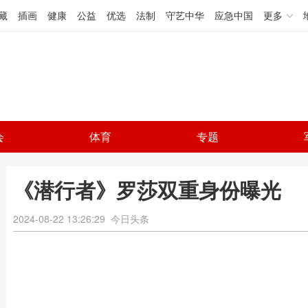
藏
插画
健康
公益
优选
法制
守艺中华
应急中国
更多
会
体育
专题
《潜行者》罗莎双重身份曝光
2024-08-22 13:26:29
今日头条