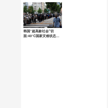
导公众
韩国“超高龄社会"切
面:40°C国家灾难状态
下，2400名首尔老人还在
巷子里收废纸 高温下的生
存挣扎