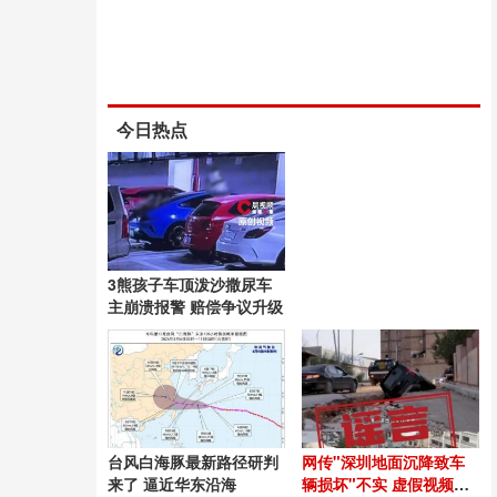
今日热点
3熊孩子车顶泼沙撒尿车
主崩溃报警 赔偿争议升级
台风白海豚最新路径研判
网传"深圳地面沉降致车
来了 逼近华东沿海
辆损坏"不实 虚假视频误