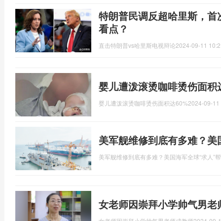
特朗普民调反超哈里斯，首
看点？
直击特朗普vs哈里斯电视辩论
2024-09-11 10:2
婴儿遭泼滚烫咖啡烫伤面积达
婴儿遭泼滚烫咖啡烫伤面积达60%
2024-09-11 
美军舰维修到底有多难？美
美军舰维修到底有多难？美国海军全球“求人”
女老师因崇拜小学帅气男老
女老师因崇拜小学帅气男老师成教师
2024-09-1