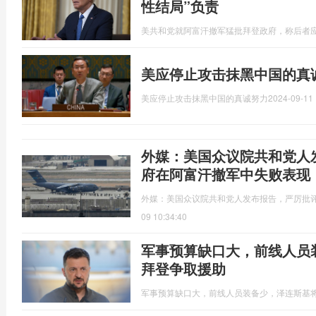
性结局”负责
美共和党就阿富汗撤军猛批拜登政府，称后者应
美应停止攻击抹黑中国的真
美应停止攻击抹黑中国的真诚努力
2024-09-11 
外媒：美国众议院共和党人
府在阿富汗撤军中失败表现
外媒：美国众议院共和党人发布报告，严厉批
09 10:34:40
军事预算缺口大，前线人员
拜登争取援助
军事预算缺口大，前线人员装备少，泽连斯基