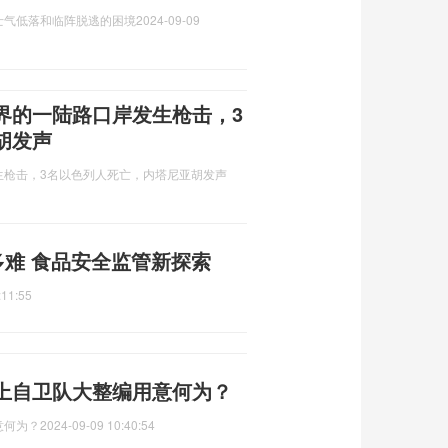
士气低落和临阵脱逃的困境
2024-09-09
界的一陆路口岸发生枪击，3
胡发声
生枪击，3名以色列人死亡，内塔尼亚胡发声
多难 食品安全监管新探索
:11:55
上自卫队大整编用意何为？
意何为？
2024-09-09 10:40:54