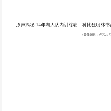
原声揭秘 14年湖人队内训练赛，科比狂喷林
(
责任编辑
：卢其龙 C