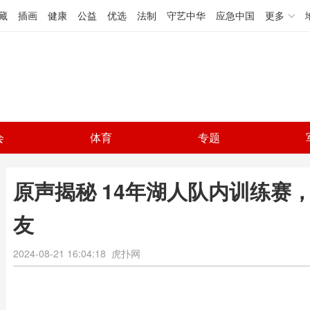
藏
插画
健康
公益
优选
法制
守艺中华
应急中国
更多
会
体育
专题
原声揭秘 14年湖人队内训练赛
友
2024-08-21 16:04:18
虎扑网