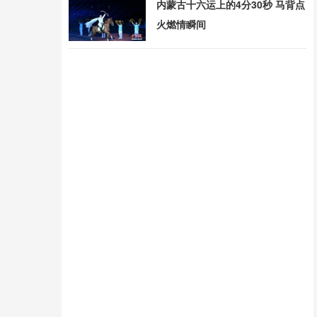
内蒙古十六运上的4分30秒 马背点
火燃情瞬间