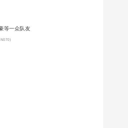
书豪等一众队友
N070)