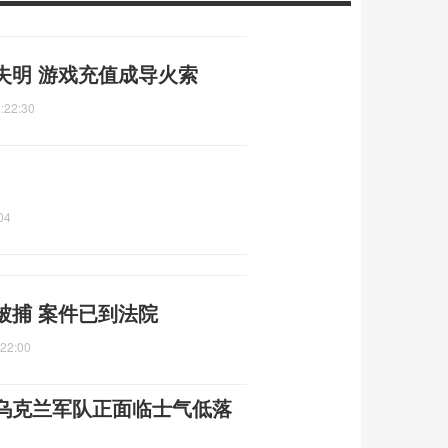
失明 游戏充值成导火索
:22:30
04
被捕 案件已到法院
:22:00
乌克兰军队正面临士气低落