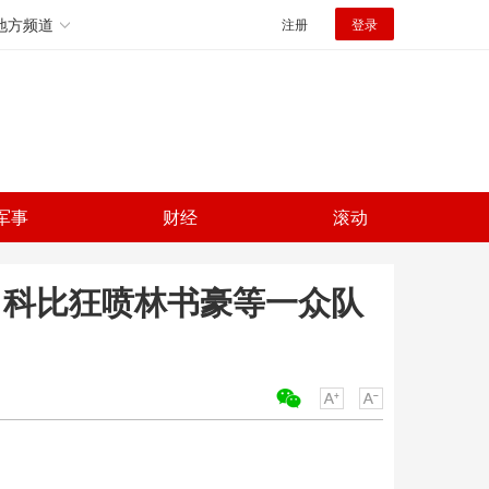
地方频道
注册
登录
军事
财经
滚动
，科比狂喷林书豪等一众队
关键词：