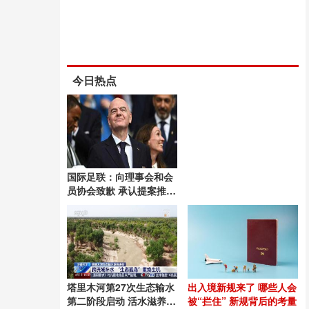
今日热点
国际足联：向理事会和会
员协会致歉 承认提案推进
失误
塔里木河第27次生态输水
出入境新规来了 哪些人会
第二阶段启动 活水滋养绿
被“拦住” 新规背后的考量