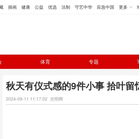
藏
插画
健康
公益
优选
法制
守艺中华
应急中国
更多
会
体育
专题
秋天有仪式感的9件小事 拾叶
2024-09-11 11:17:02
光明网