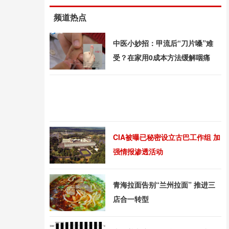
频道热点
中医小妙招：甲流后“刀片嗓”难
受？在家用0成本方法缓解咽痛
CIA被曝已秘密设立古巴工作组 加
强情报渗透活动
青海拉面告别“兰州拉面” 推进三
店合一转型