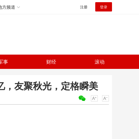
地方频道
注册
登录
军事
财经
滚动
留忆，友聚秋光，定格瞬美
关键词：