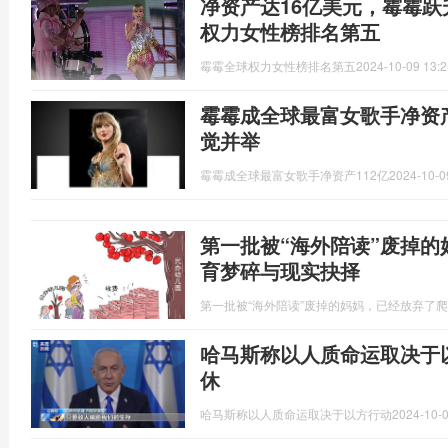
净资产达16亿美元，霉霉
权力女性榜排名第五
霉霉全球权力女性榜排名第五
2024-10-09 13:2
霉霉成全球最富女歌手净资产
觉并举
霉霉成全球最富女歌手净资产112亿
2024-10-0
第一批被“海外陪读”废掉的
育梦碎与现实抉择
第一批被“海外陪读”废掉的妈妈，已经放弃了
哈马斯称以人质命运取决于
休
哈马斯称以人质命运取决于以方行动
2024-10-0