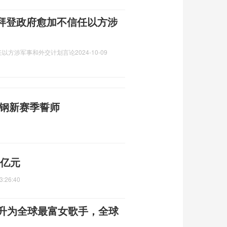
拜登政府愈加不信任以方涉
任以方涉军事和外交计划言论
2024-10-09
首钢新赛季誓师
2亿元
3:26:40
跃升为全球最富女歌手，全球