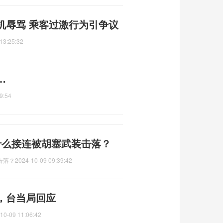
机辱骂 乘客过激行为引争议
13:25:32
…
9:54
为什么接连被胡塞武装击落？
击落？
2024-10-09 09:39:42
，台当局回应
10-09 11:06:42