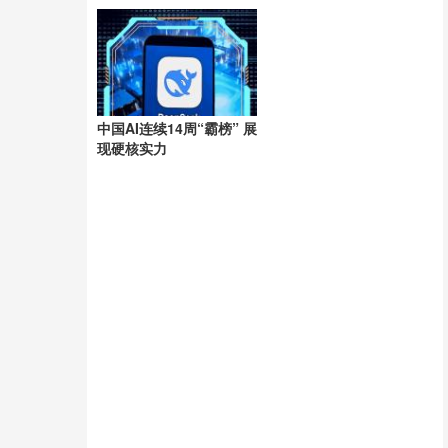
洲
中国AI连续14周“霸榜” 展
现硬核实力