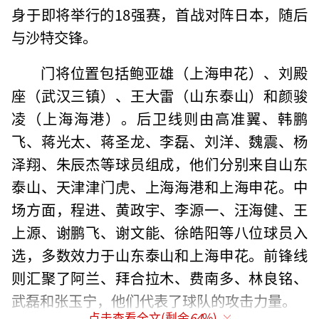
身于即将举行的18强赛，首战对阵日本，随后
与沙特交锋。
门将位置包括鲍亚雄（上海申花）、刘殿
座（武汉三镇）、王大雷（山东泰山）和颜骏
凌（上海海港）。后卫线则由高准翼、韩鹏
飞、蒋光太、蒋圣龙、李磊、刘洋、魏震、杨
泽翔、朱辰杰等球员组成，他们分别来自山东
泰山、天津津门虎、上海海港和上海申花。中
场方面，程进、黄政宇、李源一、汪海健、王
上源、谢鹏飞、谢文能、徐皓阳等八位球员入
选，多数效力于山东泰山和上海申花。前锋线
则汇聚了阿兰、拜合拉木、费南多、林良铭、
武磊和张玉宁，他们代表了球队的攻击力量。
点击查看全文(剩余
64
%)