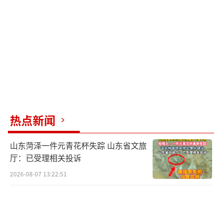
认为包括中国队在内的多支亚洲队伍正逐步提
升，有潜力争夺世界杯的席位。他对队内年轻
球员展现出的现代足球素质表示欣慰，并鼓励
他们持续进步，争取在国际舞台上与世界顶尖
球员同场竞技。
谈及即将到来的主场对阵沙特的比赛，伊
万表示深受中国球迷的热情所感动，无论比赛
热点新闻
顺逆，球迷始终如一的支持是球队前进的动
山东菏泽一件元青花杯失踪 山东省文旅
力。面对强敌，球队将全力以赴，不仅是为了
厅：已受理相关投诉
胜利，更是为了回报球迷的支持。他还特别提
2026-08-07 13:22:51
到了大连作为足球城的文化底蕴，相信在团结
一致的努力下，球队能达成既定目标。
在选拔国脚的标准上，伊万重申了一贯的