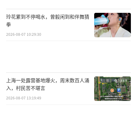
原则：注重球员在联赛和杯赛中的表现，特别
玲花累到不停喝水，曾毅闲到和伴舞猜
是那些勇于拼搏、充满自信的新秀。国家队的
拳
长远目标直指世界杯，尽管路途艰辛，但每场
2026-08-07 10:29:30
比赛都将全力以赴，让梦想照进现实。
（责任编
辑：张佳鑫 0764）
上海一处露营基地爆火，周末数百人涌
入，村民苦不堪言
2026-08-07 13:19:49