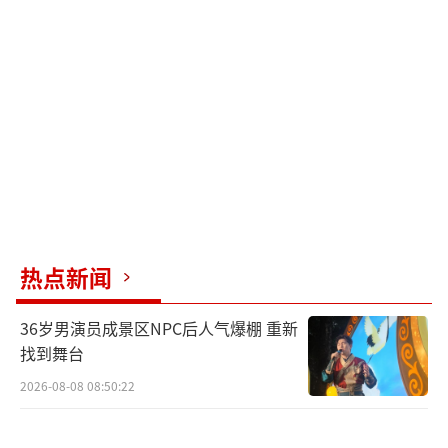
另一方面，联盟中亦不乏精打细算的球
队。广州队忙于出售球员以平衡收支，深圳队
在交易掉萨林杰和沈梓捷两位核心后，也采取
了紧缩银根的策略。类似地，四川、宁波、福
建、吉林、江苏以及南京等队伍，在近年来的
财务支出上普遍持谨慎态度。
如此看来，“旱的旱死，涝的涝死”生动
描述了当前CBA联赛中各支球队在资金投入上
热点新闻
的巨大差异。
（责任编辑：张蕾）
36岁男演员成景区NPC后人气爆棚 重新
找到舞台
2026-08-08 08:50:22