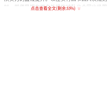
时，即便是拥有四名外援的球队也会因出场限
点击查看全文(剩余
55
%)
制而面临策略难题。如今政策放宽，如何有效
调配四名外援的轮换，确保每位外援能够发挥
其特点，同时维护球队整体战术和谐及队员间
的默契，成为摆在主教练面前的一道复杂课
题。这不仅是战术安排上的挑战，也是对球队
凝聚力的一大考验。
提到资金雄厚的球队，上海队、北控队赫
然在列，而青岛队、北京队及山西队等具有国
企背景的队伍，虽不如前两者财大气粗，但也
显示出一定的投资力度。相比之下，新疆队尽
管过去出手阔绰，今年夏天却显得相对低调，
未有大手笔动作传出。