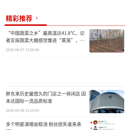
精彩推荐
“中国蔬菜之乡”最高温达41.8℃，记
者实探蔬菜大棚感觉像进“蒸笼”，有
村民称只能凌晨两点起来干活
2026-08-07 13:26:40
胖东来历史最悠久的门店之一将闭店 因
未达国际一流品质标准
2026-08-08 13:10:50
多个明星演唱会取消 粉丝损失谁来承