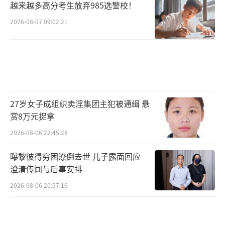
越来越多高分考生放弃985选警校！
民带来更多的荣耀与惊喜。与此同时，我们也
2026-08-07 09:02:21
将始终关注她们，为她们加油助威，见证她们
创造出更多的奇迹。解说称陈芋汐状态非常
好！
（责任编辑：卢其龙 CN070）
27岁女子成组织卖淫集团主犯被通缉 悬
赏8万元捉拿
2026-08-06 22:45:28
曝黎彼得穷困潦倒去世 儿子露面回应
澄清传闻与后事安排
2026-08-06 20:57:16