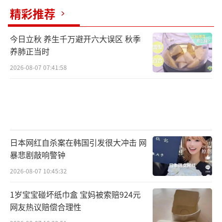
累，而每一次成功则是新的起点。无论外界的
精彩推荐
赞扬还是争议，她们始终以平和的心态面对，
今日立秋 养生千万避开六大误区 秋季
将精力集中在提升技艺和水平上。全红婵和陈
养肺正当时
芋汐通过自己的行动诠释了对跳水事业的热爱
2026-08-07 07:41:58
和对国家荣誉的执着追求。她们的经历激励了
无数年轻人勇敢追逐梦想，为实现自我价值而
不断奋斗。
未来的道路依然漫长，全红婵和陈芋汐将
日本网红自杀案在韩国引发很大冲击 网
在跳台上继续创造她们自己的传奇。无论面临
暴悲剧敲响警钟
何种困难和挑战，她们都将坚定不移地前行，
2026-08-07 10:45:32
为国家争取更多的荣誉。她们的名字，将永远
镌刻在中国体育的辉煌历史之中。
1岁宝宝碰坏纸巾盒 宝妈被索赔924元
网友热议赔偿合理性
随着时间的流逝，全红婵和陈芋汐的影响