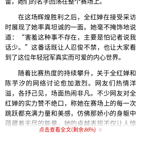
雷，她们的名字回荡在整个赛场上。
在这场辉煌胜利之后，全红婵在接受采访
时展现了她率真坦诚的一面。她毫不掩饰地说
道：“害羞这种事不存在，主要是怕记者说我
话少。”这番话既让人忍俊不禁，也让大家看
到了这位年轻冠军真实而可爱的内心世界。
随着比赛热度的持续攀升，关于全红婵和
陈芋汐的网络讨论愈加激烈。网友们热情洋
溢，各抒己见，场面热闹非凡。不少网友对全
红婵的实力赞不绝口，称她在赛场上的每一次
跳跃都充满力量和美感，仿佛那娇小的身躯中
蕴藏着无尽的能量。她的卓越表现不仅让人惊
点击查看全文(剩余
86
%)
叹，更让人感受到她对跳水的热爱和执着。同