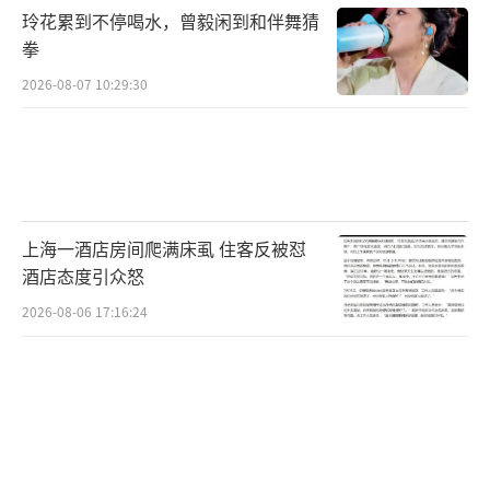
苦训练以及团队的全力支持。
玲花累到不停喝水，曾毅闲到和伴舞猜
拳
对于广大中国老百姓而言，全红婵和陈芋
2026-08-07 10:29:30
汐的夺冠无疑是值得骄傲和庆祝的盛事。在街
头巷尾和家庭聚会中，人们热烈地讨论着她们
的精彩表现，并为中国跳水队取得的佳绩感到
无比自豪。尽管网络上的讨论纷繁复杂，但全
红婵和陈芋汐始终保持清醒和坚定。她们深知
上海一酒店房间爬满床虱 住客反被怼
酒店态度引众怒
自己肩负的责任不仅仅是个人的荣誉，更是为
国家争光的使命。为了这份荣誉和使命，她们
2026-08-06 17:16:24
在训练场上付出了超乎常人想象的努力与汗
水。
在日复一日的训练中，她们不断挑战自
我，突破极限。每一次失败都成为成长的积