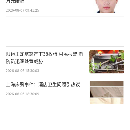
万元缉捕
荣耀的背后并非一帆风顺。高强度的训练
2026-08-07 09:41:25
和频繁的比赛使她们的身体承受了极大的压
力。全红婵曾在一次训练中不慎受伤，这让关
心她的粉丝们非常担忧。然而，她凭借顽强的
毅力和坚定的信念，迅速恢复了状态，再次回
眼镜王蛇筑窝产下38枚蛋 村民报警 消
到跳台上。
防员迅速处置威胁
陈芋汐同样面临成长中的困扰。随着年龄
2026-08-06 15:30:03
的增长，她必须不断调整自己的技术和心态，
上海床虱事件：酒店卫生问题引热议
以适应更高水平的赛事。尽管如此，她始终保
2026-08-06 18:30:09
持着积极乐观的态度，并在教练和队友的帮助
下一次次克服了困难。面对外界的各种声音，
全红婵和陈芋汐选择用实力回应。在接下来的
一系列国际比赛中，她们再度展现了卓越的技