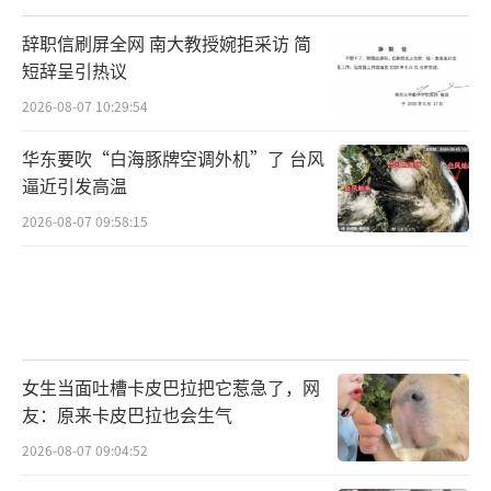
艺和强大的心理素质，连续取得了优异的成
辞职信刷屏全网 南大教授婉拒采访 简
绩。
短辞呈引热议
曾经在网络上激烈争论的网友们，渐渐意
2026-08-07 10:29:54
识到全红婵和陈芋汐是一个密不可分的整体，
华东要吹“白海豚牌空调外机”了 台风
她们的成功离不开彼此的支持与合作。因此，
逼近引发高温
曾经的比较和争议已被更多的赞美与祝福所取
2026-08-07 09:58:15
代。全红婵和陈芋汐的故事仍在继续书写，她
们用青春与汗水铸就的辉煌，将永远铭刻在中
国体育的历史长河中。她们不仅是赛场上的冠
军，更是生活中的强者，通过自己的行动诠释
了坚持、奋斗与团结的精神。
女生当面吐槽卡皮巴拉把它惹急了，网
友：原来卡皮巴拉也会生气
未来，或许会有更多的挑战等待她们，但
2026-08-07 09:04:52
我们坚信她们定能迎难而上，继续为国家和人