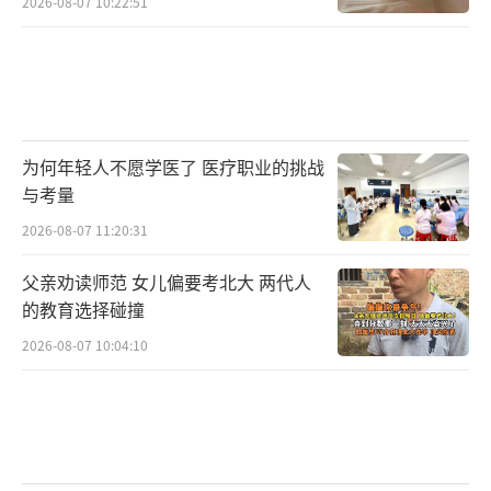
2026-08-07 10:22:51
力日益增强。她们不仅树立了年轻一代的榜
样，还吸引了更多人对跳水运动的关注。许多
学校开始加大跳水项目的培训力度，使更多孩
子有机会接触并体验到跳水的魅力与乐趣。
为何年轻人不愿学医了 医疗职业的挑战
在商业领域，全红婵和陈芋汐的形象备受
与考量
众多品牌的青睐。然而，她们始终保持头脑清
2026-08-07 11:20:31
醒，谨慎挑选合作伙伴，以确保自己的形象和
父亲劝读师范 女儿偏要考北大 两代人
声誉不受影响。在家庭方面，全红婵和陈芋汐
的教育选择碰撞
的家人为她们感到无比自豪，她们的成功不仅
2026-08-07 10:04:10
成为家庭的荣耀，也激励着家人更加努力地生
活。
尽管全红婵和陈芋汐已取得了显著的成
就，但她们始终没有忘记最初的初心。在训练