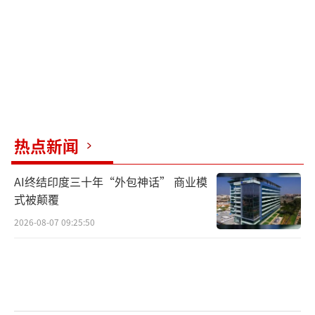
一时间热闹非凡，各种言论纷纷涌现。
在这片喧嚣之中，仍有一些理性的声音值
得我们重视。部分网友建议其他队伍借鉴跳水
队的管理经验，认为跳水队在运动员培养、训
练计划制定及团队协作等方面展现了独特且显
著的成果。
热点新闻
周继红作为跳水队的核心，对全红婵和陈
AI终结印度三十年“外包神话” 商业模
芋汐的出色表现给予了高度认可和赞扬。她深
式被颠覆
知，这两位年轻选手的成功背后，是无数个日
2026-08-07 09:25:50
夜的辛勤付出和团队的精心培养。资深体育评
论员乔木禅在其评论文章中深入分析了全红婵
和陈芋汐的夺冠之路。他指出，她们的成功并
非偶然，而是源于对跳水事业的坚定信念、刻