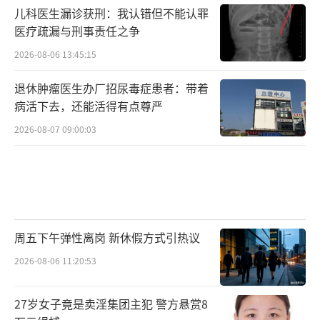
儿科医生漏诊获刑：我认错但不能认罪
之余，她们积极参与公益活动，利用自己的影
医疗疏漏与刑事责任之争
响力为社会做出贡献。在她们的光辉照耀下，
2026-08-06 13:45:15
整个跳水界也焕发出了新的活力。越来越多的
年轻选手受到了她们的激励，纷纷投身于跳水
退休肿瘤医生办厂招尿毒症患者：带着
病活下去，还能活得有点尊严
训练，立志要像她们一样在赛场上闪耀光芒。
2026-08-07 09:00:03
与此同时，媒体对她们的关注不断升温。
各大电视台争相邀请她们参与体育节目，分享
她们的成长历程和训练心得。全红婵和陈芋汐
总是热情洋溢地传递自己的经历，希望能激励
更多人勇敢追逐梦想。在一次全国体育表彰大
周五下午弹性离岗 新休假方式引热议
会上，她们再次携手登上领奖台，身着华丽礼
2026-08-06 11:20:53
服，脸上洋溢着笑容，接受国家和人民的崇高
敬意。此时，她们的心中充满了感恩与自豪。
27岁女子竟是卖淫集团主犯 警方悬赏8