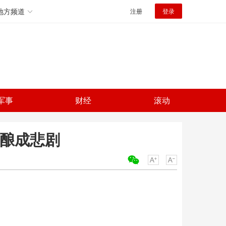
地方频道
注册
登录
军事
财经
滚动
忽酿成悲剧
关键词：