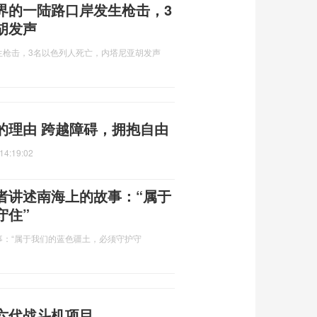
界的一陆路口岸发生枪击，3
胡发声
生枪击，3名以色列人死亡，内塔尼亚胡发声
的理由 跨越障碍，拥抱自由
14:19:02
者讲述南海上的故事：“属于
守住”
：“属于我们的蓝色疆土，必须守护守
六代战斗机项目