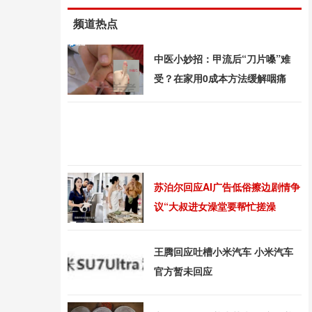
频道热点
中医小妙招：甲流后“刀片嗓”难
受？在家用0成本方法缓解咽痛
苏泊尔回应AI广告低俗擦边剧情争
议“大叔进女澡堂要帮忙搓澡
王腾回应吐槽小米汽车 小米汽车
官方暂未回应