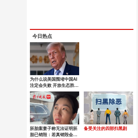
今日热点
为什么说美国围堵中国AI
注定会失败 开放生态胜封
闭垄断
胚胎案妻子称无法证明胚
备受关注的四部扫黑剧
胎已销毁：若真销毁会有