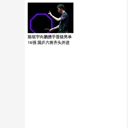
医院或法院通知
陈垣宇向鹏携手晋级男单
16强 国乒六将齐头并进