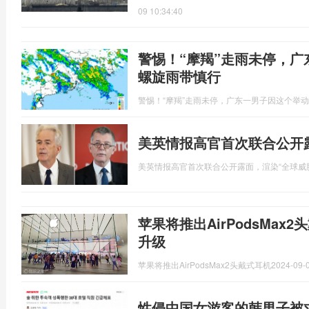
09 10:34:40
警惕！“摩羯”走雨未停，广
螺旋雨带慎行
警惕！“摩羯”走雨未停，广东一男子因这个举动
美英情报高官首次联合公开
美英情报高官首次联合公开露面，渲染“全球威
苹果将推出AirPodsMax2
升级
苹果将推出AirPodsMax2头戴式耳机
2024-09-0
性侵中国女游客的韩男子被求