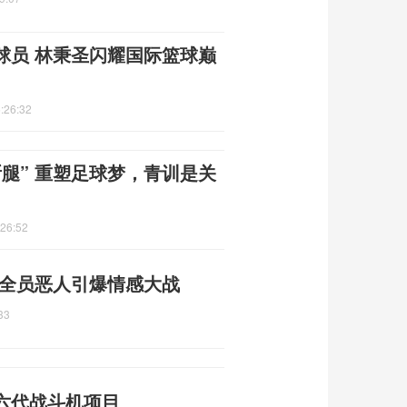
球员 林秉圣闪耀国际篮球巅
:26:32
腿” 重塑足球梦，青训是关
:26:52
 全员恶人引爆情感大战
33
六代战斗机项目