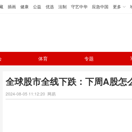
藏
插画
健康
公益
优选
法制
守艺中华
应急中国
更多
会
体育
专题
全球股市全线下跌：下周A股怎
2024-08-05 11:12:20
网易