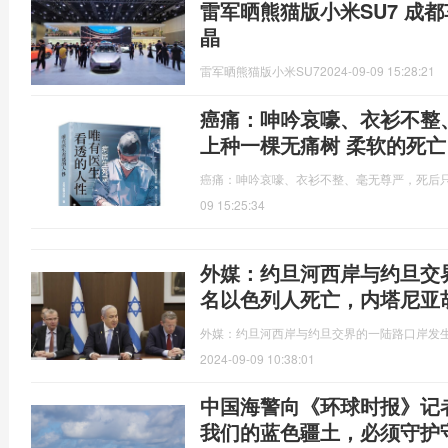
雷军晒熊猫版小米SU7 成
晶
雷军晒熊猫版小米SU7
2024-09-09 15:28:21
癌痛：呻吟哀嚎、衣衫不整
上种一棵无痛树 柔软的死亡
癌痛：呻吟哀嚎、衣衫不整、毫无尊严，死后只
09 15:25:34
外媒：约旦河西岸与约旦交
名以色列人死亡，内塔尼亚
外媒：约旦河西岸与约旦交界的一陆路口岸发
2024-09-09 10:38:01
中国海警向《环球时报》记
我们的蓝色疆土，必须守护