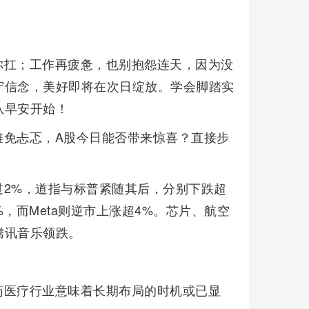
你扛；工作再疲惫，也别抱怨连天，因为没
守信念，美好即将在次日绽放。学会脚踏实
从早安开始！
难免忐忑，A股今日能否带来惊喜？直接步
过2%，道指与标普紧随其后，分别下跌超
，而Meta则逆市上涨超4%。芯片、航空
腾讯音乐领跌。
药医疗行业意味着长期布局的时机或已显