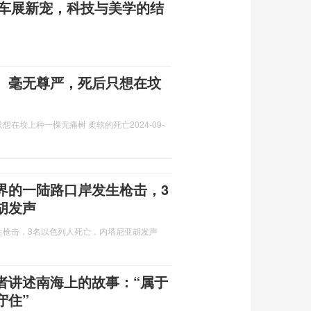
都车展新宠，科技与美学的结
、毫无尊严，死后只想在坟
想在坟上种一棵无痛树 柔软的死亡
2024-09-
界的一陆路口岸发生枪击，3
胡发声
生枪击，3名以色列人死亡，内塔尼亚胡发声
者讲述南海上的故事：“属于
守住”