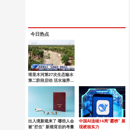
今日热点
塔里木河第27次生态输水
第二阶段启动 活水滋养绿
洲
出入境新规来了 哪些人会
中国AI连续14周“霸榜” 展
被“拦住” 新规背后的考量
现硬核实力