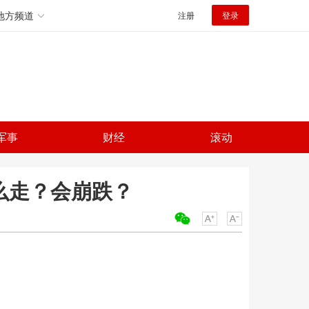
地方频道
注册
登录
军事
财经
滚动
么走？会崩跌？
关键词：