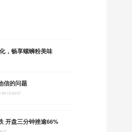
文化，畅享螺蛳粉美味
他信的问题
-09 15:30:07
 开盘三分钟挫逾66%
9:07