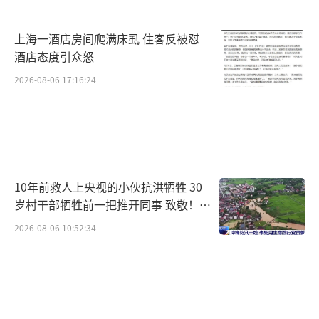
上海一酒店房间爬满床虱 住客反被怼
酒店态度引众怒
2026-08-06 17:16:24
10年前救人上央视的小伙抗洪牺牲 30
岁村干部牺牲前一把推开同事 致敬！送
别！
2026-08-06 10:52:34