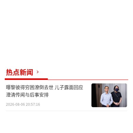
热点新闻
曝黎彼得穷困潦倒去世 儿子露面回应
澄清传闻与后事安排
2026-08-06 20:57:16