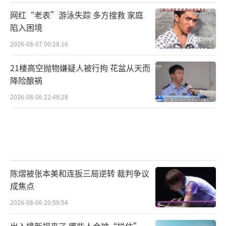
网红“老表”游泳失踪 多方搜救 家庭
陷入困境
2026-08-07 00:28:16
21楼高空抛物嫌疑人被行拘 花盆从天而
降险酿祸
2026-08-06 22:48:28
陈熠被张本美和连扳三局逆转 裁判争议
成焦点
2026-08-06 20:59:54
出入境新规来了 哪些人会被“拦住”