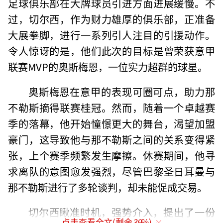
足球俱乐部在大牌球员引进方面进展缓慢。不
过，切尔西，作为财力雄厚的俱乐部，正准备
大展拳脚，进行一系列引人注目的引援动作。
令人惊讶的是，他们此次的目标是曾荣获意甲
联赛MVP的奥斯梅恩，一位实力超群的球星。
奥斯梅恩在意甲的表现可圈可点，助力那
不勒斯摘得联赛桂冠。然而，随着一个卓越赛
季的落幕，他开始憧憬更大的舞台，渴望加盟
豪门，这导致他与那不勒斯之间的关系变得紧
张，上个赛季频繁发生摩擦。休赛期间，他寻
求离队的意图愈发强烈，尽管巴黎圣日耳曼与
那不勒斯进行了多轮谈判，却未能促成交易。
切尔西瞅准时机，强势介入，提出了一份
点击查看全文(剩余
39
%)