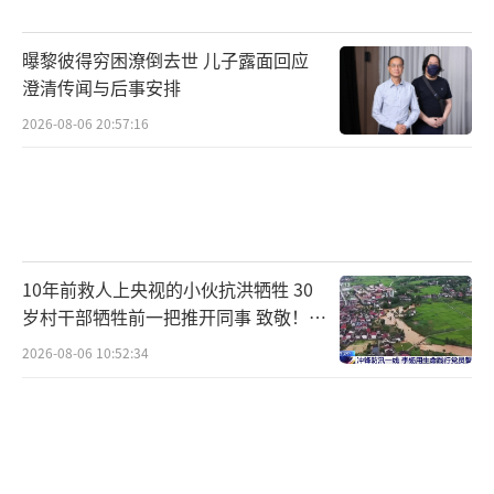
曝黎彼得穷困潦倒去世 儿子露面回应
澄清传闻与后事安排
2026-08-06 20:57:16
10年前救人上央视的小伙抗洪牺牲 30
岁村干部牺牲前一把推开同事 致敬！送
别！
2026-08-06 10:52:34