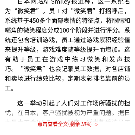
日本网站AI Smiley报道称，这一系统名
为“微笑君”。员工对“微笑君”打招呼后，
系统基于450多个面部表情的特征点，将眼睛和
嘴角的微笑程度分成100个阶段并进行评分。系
统还包含培训游戏，员工通过游戏累积经验值
来提升等级，游戏难度随等级提升而增加。这
有助于员工在游戏中练习微笑和发声技
巧。“微笑君”也会记录员工数据，对各店铺
和卖场进行绩效比较，定期表彰排名靠前的员
工。
这一举动引起了人们对工作场所骚扰的担
忧，在日本，客户骚扰被视为严重问题。据日
本最大工会UA Zensen调查，近半数受访员工
点击查看全文(剩余
18
%)
经历过客户骚扰。尽管AI系统旨在提升服务质