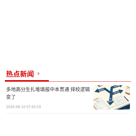
风，以防发生船舶事故。涉海生产单位需加强
对渔船、养殖设施的防护，组织人员撤离，并
加固相关建筑物以抵御海浪冲击。
鉴于当前正值暑假旅游高峰期，提醒计划
前往海边的游客密切关注预警信息及航班动
态，避免靠近受台风影响的海岸区域，建议在
海岛的游客迅速安排离岛，以防因天气原因被
热点新闻
困。
（责任编辑：卢其龙 CN070）
多地高分生扎堆填报中本贯通 择校逻辑
变了
2026-08-10 07:43:19