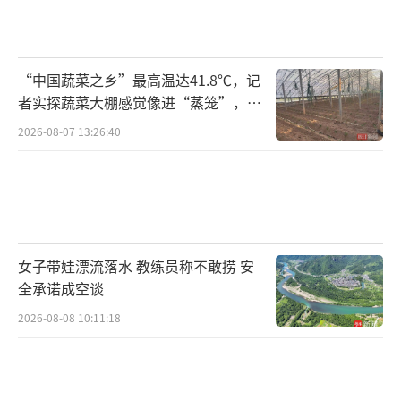
“中国蔬菜之乡”最高温达41.8℃，记
者实探蔬菜大棚感觉像进“蒸笼”，有
村民称只能凌晨两点起来干活
2026-08-07 13:26:40
女子带娃漂流落水 教练员称不敢捞 安
全承诺成空谈
2026-08-08 10:11:18