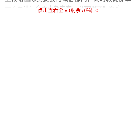
大方面进行全面内部审查，以查明事件原委。
点击查看全文(剩余
16
%)
此外，据新西兰奥委会透露，加拿大方面
对此事表达了歉意，并已着手开展内部调查，
显示出解决此事的决心和诚意。
（责任编辑：张蕾）