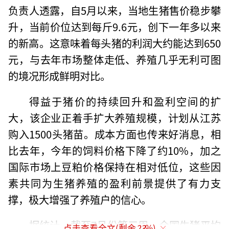
负责人透露，自5月以来，当地生猪售价稳步攀
升，当前价位达到每斤9.6元，创下一年多以来
的新高。这意味着每头猪的利润大约能达到650
元，与去年市场整体走低、养殖几乎无利可图
的境况形成鲜明对比。
得益于猪价的持续回升和盈利空间的扩
大，该企业正着手扩大养殖规模，计划从江苏
购入1500头猪苗。成本方面也传来好消息，相
比去年，今年的饲料价格下降了约10%，加之
国际市场上豆粕价格保持在相对低位，这些因
素共同为生猪养殖的盈利前景提供了有力支
撑，极大增强了养殖户的信心。
据统计，截至7月份第三周，全国生猪平均
点击查看全文(剩余
23
%)