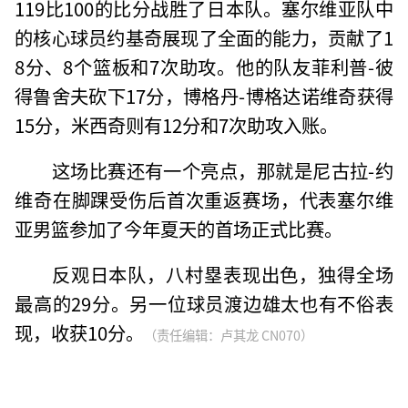
119比100的比分战胜了日本队。塞尔维亚队中
的核心球员约基奇展现了全面的能力，贡献了1
8分、8个篮板和7次助攻。他的队友菲利普-彼
得鲁舍夫砍下17分，博格丹-博格达诺维奇获得
15分，米西奇则有12分和7次助攻入账。
这场比赛还有一个亮点，那就是尼古拉-约
维奇在脚踝受伤后首次重返赛场，代表塞尔维
亚男篮参加了今年夏天的首场正式比赛。
反观日本队，八村塁表现出色，独得全场
最高的29分。另一位球员渡边雄太也有不俗表
现，收获10分。
（责任编辑：卢其龙 CN070）