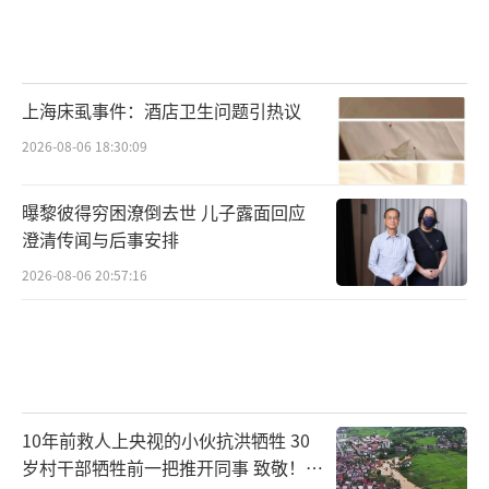
上海床虱事件：酒店卫生问题引热议
2026-08-06 18:30:09
曝黎彼得穷困潦倒去世 儿子露面回应
澄清传闻与后事安排
2026-08-06 20:57:16
10年前救人上央视的小伙抗洪牺牲 30
岁村干部牺牲前一把推开同事 致敬！送