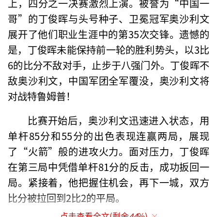
上，四分之一决赛激烈上演。被誉为“中国一
哥”的丁俊晖与头号种子、卫冕冠军奥沙利文
展开了他们职业生涯中的第35次交锋。遗憾的
是，丁俊晖未能保持前一轮的胜利势头，以3比
6的比分不敌对手，止步于八强门外。丁俊晖不
敌奥沙利文，中国军团全军覆没，奥沙利文将
对战特鲁姆普！
比赛开始后，奥沙利文迅速进入状态，用
单杆85分和55分的出色表现连赢两局，展现
了“火箭”般的进攻火力。面对压力，丁俊晖
在第三局中凭借单杆81分的反击，成功扳回一
局。紧接着，他把握住机会，再下一城，双方
比分被拉回到2比2的平局。
点击查看全文(剩余
44
%)