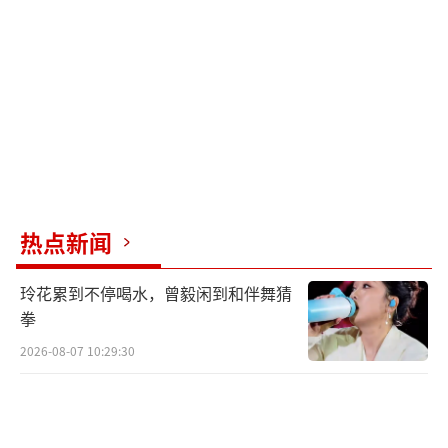
同样晋级四强。
（责任编辑：卢其龙 CN070）
热点新闻
玲花累到不停喝水，曾毅闲到和伴舞猜
拳
2026-08-07 10:29:30