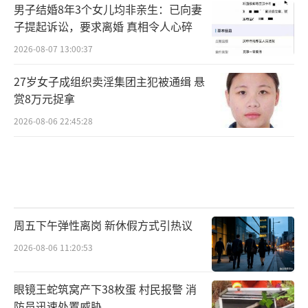
男子结婚8年3个女儿均非亲生：已向妻
子提起诉讼，要求离婚 真相令人心碎
2026-08-07 13:00:37
27岁女子成组织卖淫集团主犯被通缉 悬
赏8万元捉拿
2026-08-06 22:45:28
周五下午弹性离岗 新休假方式引热议
2026-08-06 11:20:53
眼镜王蛇筑窝产下38枚蛋 村民报警 消
防员迅速处置威胁