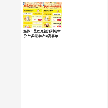
电隐患
媒体：星巴克被打到瑞幸
价 外卖竞争转向高客单市
场