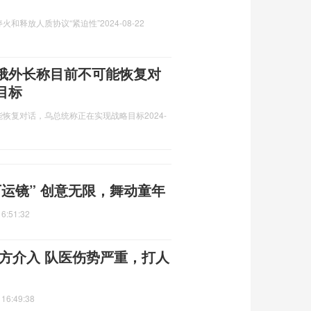
火和释放人质协议“紧迫性”
2024-08-22
俄外长称目前不可能恢复对
目标
能恢复对话，乌总统称正在实现战略目标
2024-
运镜” 创意无限，舞动童年
16:51:32
方介入 队医伤势严重，打人
 16:49:38