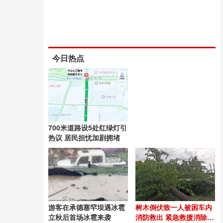
今日热点
700米道路设5处红绿灯引
热议 居民担忧加剧拥堵
游客在承德塞罕坝遇冰雹
树木倒伏致一人被困车内
立秋后首场冰雹来袭
消防救出 紧急救援消除触