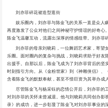
刘亦菲碎花裙造型逛街
娱乐圈内，刘亦菲与陈金飞的关系一直是众人
再度激发了公众对他们之间神秘守护情谊的好奇心
陈金飞温馨互动，流露出深厚的情感纽带。刘亦菲
刘亦菲的母亲刘晓莉，一位舞蹈艺术家，寄望
乐圈。面对圈内的复杂与挑战，刘晓莉求助于好友
出援手。自那以后，陈金飞成为了刘亦菲背后的坚
时刻指引方向。从《金粉世家》到《神雕侠侣》、
含着陈金飞的默默奉献，甚至不惜巨资为其举办成
尽管陈金飞与杨采钰的恋情公开后，刘亦菲的
对刘亦菲的关怀未曾减退。他与刘晓莉共同创办影
录》的成功，进一步彰显了陈金飞对刘亦菲事业的