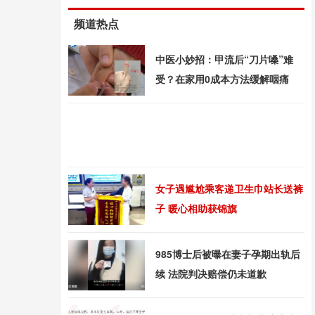
频道热点
中医小妙招：甲流后“刀片嗓”难
受？在家用0成本方法缓解咽痛
女子遇尴尬乘客递卫生巾站长送裤
子 暖心相助获锦旗
985博士后被曝在妻子孕期出轨后
续 法院判决赔偿仍未道歉