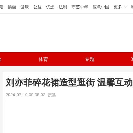
藏
插画
健康
公益
优选
法制
守艺中华
应急中国
更多
会
体育
专题
刘亦菲碎花裙造型逛街 温馨互
2024-07-10 09:35:02
搜狐