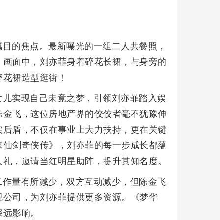
瞩目的焦点。最新曝光的一组二人共餐照，
。画面中，刘亦菲身着碎花长裙，与身旁的
碎花裙造型逛街！
女儿实现自己未竟之梦，引领刘亦菲踏入娱
陈金飞，这位房地产界的佼佼者毫不犹豫伸
实后盾，不仅在事业上大力扶持，更在关键
《仙剑奇侠传》，刘亦菲的每一步成长都蕴
人礼，邀请当红明星助阵，提升其知名度。
工作量有所减少，双方互动减少，但陈金飞
视公司，为刘亦菲提供更多资源。《梦华
深远影响。