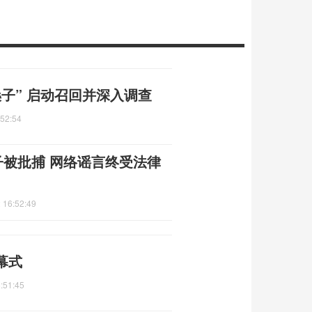
子” 启动召回并深入调查
:52:54
男子被批捕 网络谣言终受法律
 16:52:49
幕式
:51:45