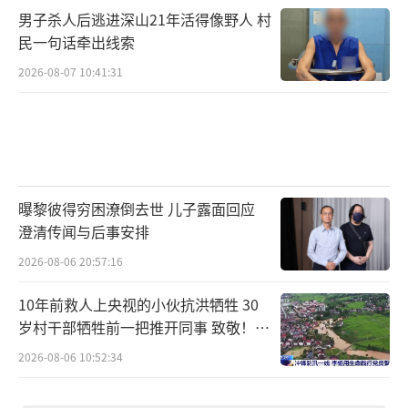
男子杀人后逃进深山21年活得像野人 村
民一句话牵出线索
2026-08-07 10:41:31
曝黎彼得穷困潦倒去世 儿子露面回应
澄清传闻与后事安排
2026-08-06 20:57:16
10年前救人上央视的小伙抗洪牺牲 30
岁村干部牺牲前一把推开同事 致敬！送
别！
2026-08-06 10:52:34