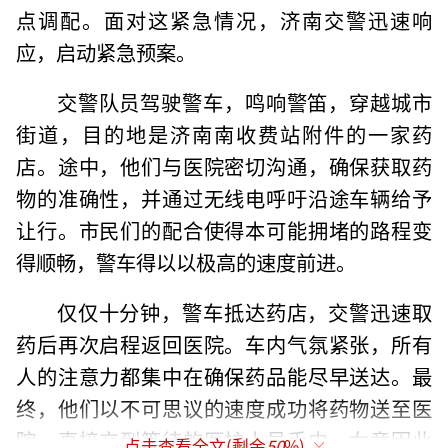
点调配。面对这紧急情况，济南交警迅速响
应，启动紧急预案。
交警队员驾驶警车，鸣响警笛，穿越城市
街道，目的地是济南南收费站附件的一家药
店。途中，他们与医院密切沟通，确保获取药
物的准确性，并通过无线电呼吁沿途车辆给予
让行。市民们的配合使得本可能拥堵的路程变
得顺畅，警车得以以极高的速度前进。
仅仅十分钟，警车抵达药店，交警迅速取
药后再次启程返回医院。车内气氛紧张，所有
人的注意力都集中在确保药品能尽早送达。最
终，他们以不可思议的速度成功将药物送至医
院，直接交到等待的医护人员手中。女童因此
点击查看全文(剩余
50
%)