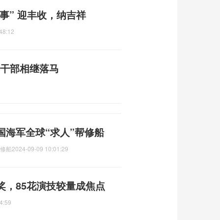
事” 迎丰收，纳吉祥
48:12
层干部相继落马
国海军全球“求人”帮修船
帮修船
2024-09-09 10:01:29
奖，85花演技较量成焦点
4:59