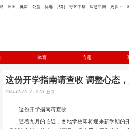
藏
插画
健康
公益
优选
法制
守艺中华
应急中国
更多
会
体育
专题
这份开学指南请查收 调整心态
2024-08-23 10:12:30
新浪
这份开学指南请查收
随着九月的临近，各地学校即将迎来新学期的