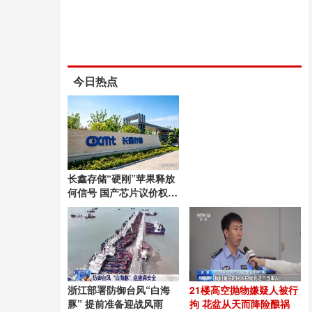
今日热点
长鑫存储“硬刚”苹果释放
何信号 国产芯片议价权崛
起
浙江部署防御台风“白海
21楼高空抛物嫌疑人被行
豚” 提前准备迎战风雨
拘 花盆从天而降险酿祸