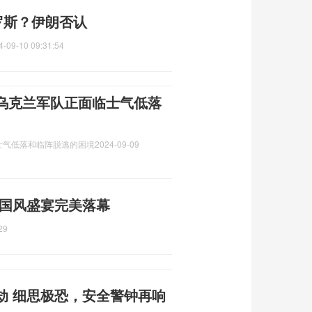
罗斯？伊朗否认
4-09-10 09:31:54
乌克兰军队正面临士气低落
士气低落和临阵脱逃的困境
2024-09-09
 国风盛宴完美落幕
29
劫 细思极恐，安全警钟再响