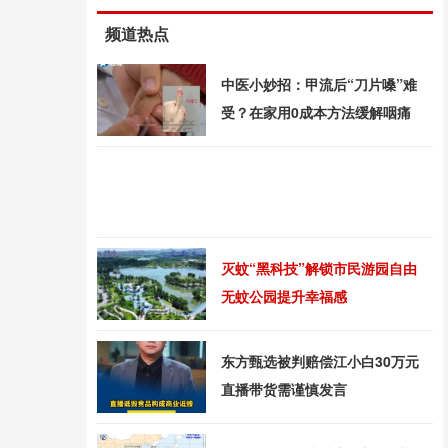
频道热点
中医小妙招：甲流后“刀片嗓”难
受？在家用0成本方法缓解咽痛
灭蚊“黑科技”解锁市民游园自由
无蚊公园提升幸福感
东方甄选被判赔偿江小白30万元
直播带货需谨慎发言