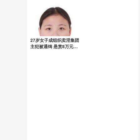
27岁女子成组织卖淫集团
主犯被通缉 悬赏8万元捉
拿