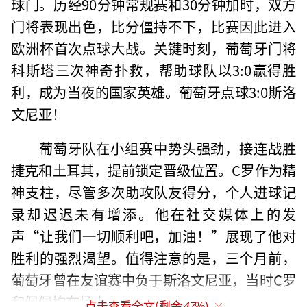
球门。历经90分钟常规赛和30分钟加时，双方
门将表现出色，比分僵持不下，比赛因此进入
欧洲杯首次点球大战。关键时刻，葡萄牙门将
科斯塔三次神奇扑救，帮助球队以3:0赢得胜
利，成为当夜的国家英雄。葡萄牙点球3:0斯洛
文尼亚！
葡萄牙队在小组赛中势头强劲，接连战胜
捷克和土耳其，提前锁定晋级位置。C罗作为精
神支柱，尽管多次助攻队友得分，个人进球记
录却迟迟未有增添。他在社交媒体上的发
声“让我们一切顺利吧，加油！”展现了他对
胜利的强烈渴望。值得注意的是，三个月前，
葡萄牙曾在友谊赛中负于斯洛文尼亚，当时C罗
和佩佩均在场上。
点击查看全文(剩余
47
%)