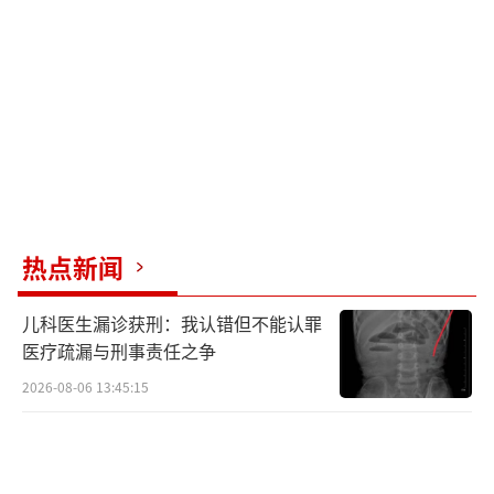
球的遗憾，也确保了葡萄牙的胜利，为队伍的
两位老将——41岁的佩佩和39岁的C罗，保住了
继续征战的希望。
（责任编辑：卢其龙 CN070）
热点新闻
儿科医生漏诊获刑：我认错但不能认罪
医疗疏漏与刑事责任之争
2026-08-06 13:45:15