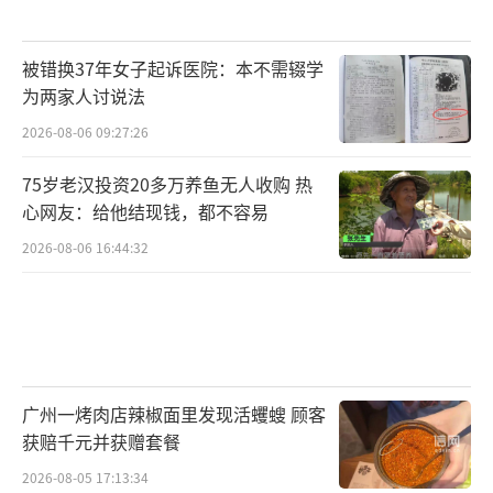
被错换37年女子起诉医院：本不需辍学
为两家人讨说法
2026-08-06 09:27:26
75岁老汉投资20多万养鱼无人收购 热
心网友：给他结现钱，都不容易
2026-08-06 16:44:32
广州一烤肉店辣椒面里发现活蠼螋 顾客
获赔千元并获赠套餐
2026-08-05 17:13:34