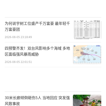
为何说宇树工位盛产千万富豪 最年轻千
万富豪团
2026-08-05 23:18:49
四预警齐发！双台风影响多个海域 多地
区面临强风暴雨威胁
2026-08-05 22:01:51
30米长廊倾倒砸伤5人 当地回应 突发强
风致事故