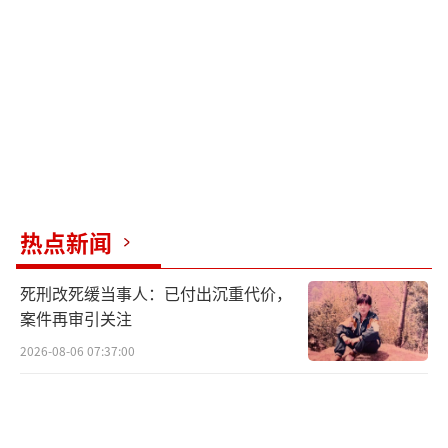
热点新闻
死刑改死缓当事人：已付出沉重代价，
案件再审引关注
2026-08-06 07:37:00