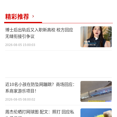
精彩推荐
博士后出轨后又入职新高校 校方回应
无缝衔接引争议
2026-08-05 15:00:03
近10名小孩在防坠网蹦跳？商场回应：
系商家游乐项目！
2026-08-05 08:00:02
周杰伦晒打网球图 配文：照打 回应私