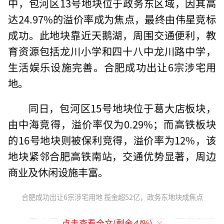
中，包河区13号地块位于政务东区域，因其高
达24.97%的溢价率成为焦点，最终由伟星竞标
成功。此地块靠近天鹅湖，周围交通便利，教
育资源包括龙川小学和四十八中龙川路中学，
生活娱乐设施完善。合肥成功出让6宗涉宅用
地。
同日，包河区15号地块位于葛大店板块，
由中海竞得，溢价率仅为0.29%；而高铁板块
的16号地块则被保利竞得，溢价率为12%，该
地块紧邻合肥高铁南站，交通优势显著，周边
商业及休闲设施丰富。
合肥成功出让6宗涉宅用地 揽金超52亿，政务东地块成焦点
蜀山区2号地块被绿城发展竞得，因容积率
点击查看全文(剩余
41
%)