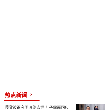
热点新闻
曝黎彼得穷困潦倒去世 儿子露面回应