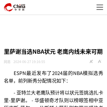
里萨谢当选NBA状元 老鹰内线未来可期
网易
2024-06-27 19:16:55
ESPN最近发布了2024届的NBA模拟选秀
名单，前列新秀分配情况如下：
- 亚特兰大老鹰队预计将以状元签挑选扎卡
里-里萨谢。 - 华盛顿奇才队则以榜眼签相中亚