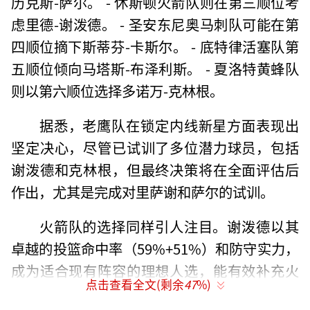
历克斯-萨尔。 - 休斯顿火箭队则在第三顺位考
虑里德-谢泼德。 - 圣安东尼奥马刺队可能在第
四顺位摘下斯蒂芬-卡斯尔。 - 底特律活塞队第
五顺位倾向马塔斯-布泽利斯。 - 夏洛特黄蜂队
则以第六顺位选择多诺万-克林根。
据悉，老鹰队在锁定内线新星方面表现出
坚定决心，尽管已试训了多位潜力球员，包括
谢泼德和克林根，但最终决策将在全面评估后
作出，尤其是完成对里萨谢和萨尔的试训。
火箭队的选择同样引人注目。谢泼德以其
卓越的投篮命中率（59%+51%）和防守实力，
成为适合现有阵容的理想人选，能有效补充火
点击查看全文(剩余
47
%)
箭的外线火力。然而，球队未来是否续约申京