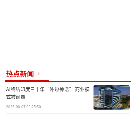
预期，当前市场正处于“六绝”阶段的尾声。
历史数据显示，7月市场上涨的可能性相对5月
和6月更高。这与财报空窗期结束、政策红利预
期及市场流动性的季节性改善有关。特别是7月
份即将召开的重要会议，市场对此的政策预期
正逐步聚焦，预计会议前的市场博弈将更为激
烈。
热点新闻
至于表现突出的板块，房地产领域因北京
楼市新政引发关注，虽然房地产开发板块高开
AI终结印度三十年“外包神话” 商业模
低走，但房地产服务板块表现抢眼。银行股则
式被颠覆
是本周的亮点，展现出较强的稳定性，工商银
2026-08-07 09:25:50
行市值跃居A股首位。旅游和消费电子板块同样
引人注目，暑期旅游预订激增推动旅游市场，
而苹果新款混合现实产品预购开启，为消费电