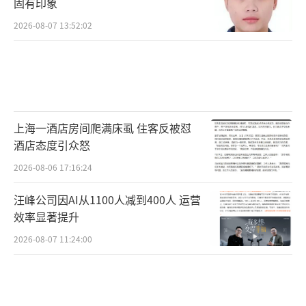
固有印象
2026-08-07 13:52:02
上海一酒店房间爬满床虱 住客反被怼
酒店态度引众怒
2026-08-06 17:16:24
汪峰公司因AI从1100人减到400人 运营
效率显著提升
2026-08-07 11:24:00