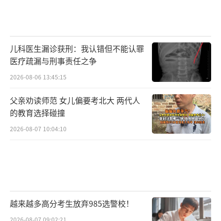
儿科医生漏诊获刑：我认错但不能认罪
医疗疏漏与刑事责任之争
2026-08-06 13:45:15
父亲劝读师范 女儿偏要考北大 两代人
的教育选择碰撞
2026-08-07 10:04:10
越来越多高分考生放弃985选警校！
2026-08-07 09:02:21