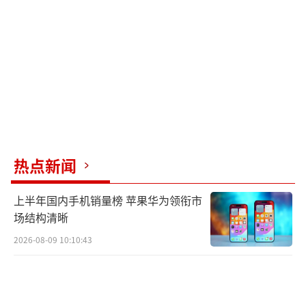
因此，建议考生深入了解院校政策，做出明智
选择。
理解志愿级差与专业级差志愿级差是指不
同志愿间录取分数的差别，而专业级差则是指
在非第一志愿专业录取时的分数调整机制。不
同的录取规则对志愿填报策略有直接影响。
热点新闻
征集志愿注意事项对于未完成招生计划的
院校，会进行征集志愿。参与征集志愿的考生
上半年国内手机销量榜 苹果华为领衔市
需注意时效性、谨慎选择，并接受一旦被录取
场结构清晰
不可撤销的规则。
2026-08-09 10:10:43
避免退档的关键确保不被退档，考生需注
意：-实事求是评估自身条件，避免高估；-平