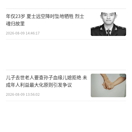
衡“冲”与“保”的策略；-适当扩大专业接受
范围，考虑服从调剂。
年仅23岁 夏士远空降时坠地牺牲 烈士
魂归故里
平行志愿的理解与风险平行志愿以“分数
优先”原则进行投档，增加了高分考生的录取
2026-08-09 14:46:17
机会。然而，它并非毫无风险，如：-投档比例
可能导致部分上线考生无法被录取；-不服从专
业调剂的高分考生仍可能遭遇退档；-平行志愿
间并非绝对平等，仍需策略性布局以避免分数
儿子去世老人要查孙子血缘儿媳拒绝 未
浪费。
成年人利益最大化原则引发争议
2026-08-09 13:56:02
通过上述分析，考生可更全面地理解高考
志愿填报的复杂性，采取有效措施，提高志愿
填报的科学性和成功率。填报志愿需要注意的3
个问题。
（责任编辑：卢其龙 CN070）