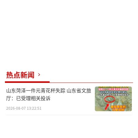
支付宝进行消费的入境游客交易额同比增长了8
倍，而接受支付宝作为支付手段的中国商家数
量也增长了3倍。
此外，利用人工智能技术，自动识别护照
的能力已经覆盖超过20个国家，未来这一服务
范围还将继续扩大。数据揭示，今年前六个
月，通过“境外钱包境内用”模式处理的交
热点新闻
易，在网联平台上达到了2875.18万笔，交易总
山东菏泽一件元青花杯失踪 山东省文旅
额达到53.19亿元，分别较去年同期增长了5.29
厅：已受理相关投诉
倍和7.67倍，有力促进了外籍人士在中国的旅
2026-08-07 13:22:51
游、边贸合作及经济活动。
（责任编辑：卢其龙 CN07
0）