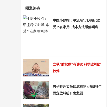
频道热点
中医小妙招：甲流后“刀片嗓”难
受？在家用0成本方法缓解咽痛
立秋“贴秋膘”有讲究 科学进补防
秋燥
男子将外卖员砍成植物人获刑8年
因定位纠纷引发悲剧