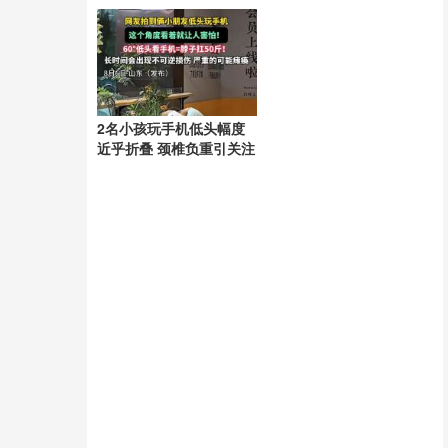
2名小孩玩手机低头幅度
近乎折叠 颈椎负重引关注