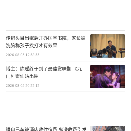
传销头目出狱后开办国学书院，家长被
洗脑称孩子挨打才有效果
2026-08-05 12:58:55
博主：陈瑶终于到了最佳赏味期 《九
门》霍仙姑出圈
2026-08-05 20:22:12
睡自己车被酒店收住宿费 离谱收费引发