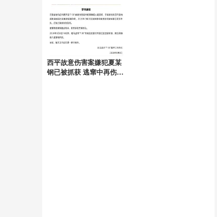
西平故意伤害案嫌犯夏某
钢已被抓获 逃窜中再伤无
辜