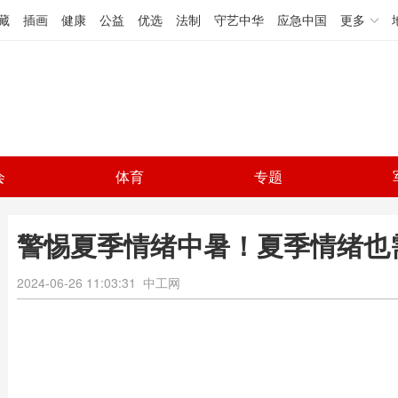
藏
插画
健康
公益
优选
法制
守艺中华
应急中国
更多
会
体育
专题
警惕夏季情绪中暑！夏季情绪也需
2024-06-26 11:03:31
中工网