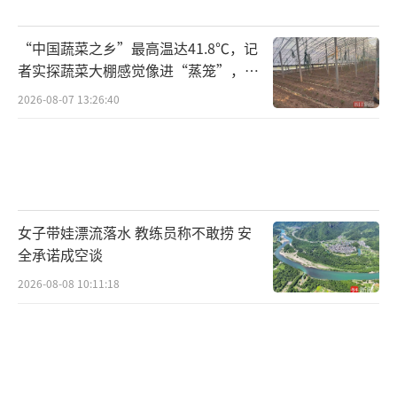
“中国蔬菜之乡”最高温达41.8℃，记
者实探蔬菜大棚感觉像进“蒸笼”，有
村民称只能凌晨两点起来干活
2026-08-07 13:26:40
女子带娃漂流落水 教练员称不敢捞 安
全承诺成空谈
2026-08-08 10:11:18